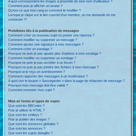
A quoi correspondent les images à proximité de mon nom d’utilisateur ?
Comment puis-je afficher un avatar ?
Qu’est-ce que mon rang et comment le modifier ?
Lorsque je clique sur le lien
courriel
d’un membre, on me demande de me
connecter !?
Problèmes liés à la publication de messages
Comment créer un nouveau sujet ou poster une réponse ?
Comment modifier ou supprimer un message ?
Comment ajouter une signature à mes messages ?
Comment créer un sondage ?
Pourquoi ne puis-je pas ajouter plus d’options à mon sondage ?
Comment modifier ou supprimer un sondage ?
Pourquoi ne puis-je pas accéder à un forum ?
Pourquoi ne puis-je pas joindre des fichiers à mon message ?
Pourquoi ai-je reçu un avertissement ?
Comment rapporter des messages à un modérateur ?
À quoi sert le bouton « Sauvegarder » dans la page de rédaction de message ?
Pourquoi mon message doit être validé ?
Comment remonter mon sujet ?
Mise en forme et types de sujets
Que sont les BBCodes ?
Puis-je utiliser le HTML ?
Que sont les smileys ?
Puis-je publier des images ?
Que sont les annonces globales ?
Que sont les annonces ?
Que sont les sujets épinglés ?