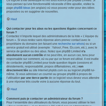
Ce logiciel a été développé et mis sous licence par phpBB Limited. Si
vous pensez qu’une fonctionnalité nécessite d’être ajoutée, visitez la
page
phpBB Ideas
(en anglais) où vous pouvez voter pour des idées
proposées ou en suggérer de nouvelles.
Haut
Qui contacter pour les abus ou les questions légales concernant ce
forum ?
Contactez n’importe lequel des administrateurs de la liste « L’équipe du
forum ». Si vous restez sans réponse alors prenez contact avec le
propriétaire du domaine (en faisant une
recherche sur whois
) ou si un
service gratuit est utilisé (exemple : Yahoo!, Free, f2s.com, etc.), avec le
service de gestion ou des abus. Notez que phpBB Limited
n’a
absolument aucun contrôle
et ne peut être, en aucun cas, tenu pour
responsable sur
comment
,
où
ou
par qui
ce forum est utilisé. Il est inutile
de contacter phpBB Limited pour toute question légale (cessions et
désistements, responsabilité, propos diffamatoires, etc.)
non
directement liée
au site Internet phpbb.com ou au logiciel phpBB lui-
même. Si vous adressez un courriel au groupe phpBB à propos de
l’utilisation
par une tierce partie
de ce logiciel vous devez vous attendre
à une réponse très courte voire à aucune réponse du tout.
Haut
Comment puis-je contacter un administrateur du forum ?
Pour l’ensemble des utilisateurs du forum, vous pouvez utiliser le lien