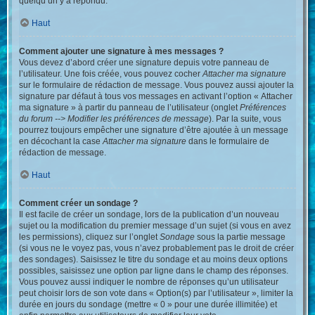
quelqu’un y a répondu.
Haut
Comment ajouter une signature à mes messages ?
Vous devez d’abord créer une signature depuis votre panneau de
l’utilisateur. Une fois créée, vous pouvez cocher
Attacher ma signature
sur le formulaire de rédaction de message. Vous pouvez aussi ajouter la
signature par défaut à tous vos messages en activant l’option « Attacher
ma signature » à partir du panneau de l’utilisateur (onglet
Préférences
du forum --> Modifier les préférences de message
). Par la suite, vous
pourrez toujours empêcher une signature d’être ajoutée à un message
en décochant la case
Attacher ma signature
dans le formulaire de
rédaction de message.
Haut
Comment créer un sondage ?
Il est facile de créer un sondage, lors de la publication d’un nouveau
sujet ou la modification du premier message d’un sujet (si vous en avez
les permissions), cliquez sur l’onglet
Sondage
sous la partie message
(si vous ne le voyez pas, vous n’avez probablement pas le droit de créer
des sondages). Saisissez le titre du sondage et au moins deux options
possibles, saisissez une option par ligne dans le champ des réponses.
Vous pouvez aussi indiquer le nombre de réponses qu’un utilisateur
peut choisir lors de son vote dans « Option(s) par l’utilisateur », limiter la
durée en jours du sondage (mettre « 0 » pour une durée illimitée) et