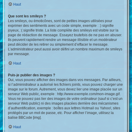
Haut
Que sont les smileys ?
Les smileys, ou émoticônes, sont de petites images utilisées pour
exprimer des sentiments avec un code simple, exemple : :) signifie
joyeux, :( signifie triste. La liste complète des smileys est visible sur la
page de rédaction de message. Essayez toutefois de ne pas en abuser.
Ils peuvent rapidement rendre un message illisible et un modérateur
peut décider de les retirer ou simplement d’effacer le message.
L’administrateur peut aussi avoir défini un nombre maximum de smileys
par message.
Haut
Puis-je publier des images ?
Oui, vous pouvez afficher des images dans vos messages. Par ailleurs,
si l’administrateur a autorisé les fichiers joints, vous pouvez charger une
image sur le forum. Autrement, vous devez lier une image placée sur un
serveur Web public, exemple : http://www.exemple.com/mon-image.gif.
Vous ne pouvez pas lier des images de votre ordinateur (sauf si c’est un
serveur Web public) ni des images placées derrière des mécanismes
d’authentification, exemple : boîtes aux lettres Hotmail ou Yahoo!, sites
protégés par un mot de passe, etc. Pour afficher l’image, utilisez la
balise BBCode [img].
Haut