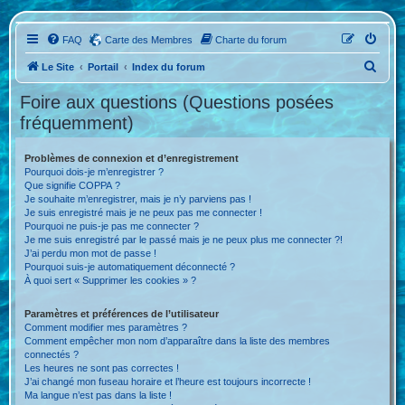
FAQ
Carte des Membres
Charte du forum
R
Le Site
Portail
Index du forum
e
Foire aux questions (Questions posées
c
fréquemment)
h
e
Problèmes de connexion et d’enregistrement
Pourquoi dois-je m’enregistrer ?
r
Que signifie COPPA ?
c
Je souhaite m’enregistrer, mais je n’y parviens pas !
Je suis enregistré mais je ne peux pas me connecter !
h
Pourquoi ne puis-je pas me connecter ?
Je me suis enregistré par le passé mais je ne peux plus me connecter ?!
e
J’ai perdu mon mot de passe !
r
Pourquoi suis-je automatiquement déconnecté ?
À quoi sert « Supprimer les cookies » ?
Paramètres et préférences de l’utilisateur
Comment modifier mes paramètres ?
Comment empêcher mon nom d’apparaître dans la liste des membres
connectés ?
Les heures ne sont pas correctes !
J’ai changé mon fuseau horaire et l’heure est toujours incorrecte !
Ma langue n’est pas dans la liste !