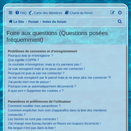
FAQ
Carte des Membres
Charte du forum
R
Le Site
Portail
Index du forum
e
Foire aux questions (Questions posées
c
fréquemment)
h
e
Problèmes de connexion et d’enregistrement
Pourquoi dois-je m’enregistrer ?
r
Que signifie COPPA ?
c
Je souhaite m’enregistrer, mais je n’y parviens pas !
Je suis enregistré mais je ne peux pas me connecter !
h
Pourquoi ne puis-je pas me connecter ?
Je me suis enregistré par le passé mais je ne peux plus me connecter ?!
e
J’ai perdu mon mot de passe !
r
Pourquoi suis-je automatiquement déconnecté ?
À quoi sert « Supprimer les cookies » ?
Paramètres et préférences de l’utilisateur
Comment modifier mes paramètres ?
Comment empêcher mon nom d’apparaître dans la liste des membres
connectés ?
Les heures ne sont pas correctes !
J’ai changé mon fuseau horaire et l’heure est toujours incorrecte !
Ma langue n’est pas dans la liste !