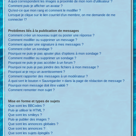
A quoi correspondent les images à proximité de mon nom d’utilisateur ?
Comment puis-je afficher un avatar ?
Qu’est-ce que mon rang et comment le modifier ?
Lorsque je clique sur le lien
courriel
d’un membre, on me demande de me
connecter !?
Problèmes liés à la publication de messages
Comment créer un nouveau sujet ou poster une réponse ?
Comment modifier ou supprimer un message ?
Comment ajouter une signature à mes messages ?
Comment créer un sondage ?
Pourquoi ne puis-je pas ajouter plus d’options à mon sondage ?
Comment modifier ou supprimer un sondage ?
Pourquoi ne puis-je pas accéder à un forum ?
Pourquoi ne puis-je pas joindre des fichiers à mon message ?
Pourquoi ai-je reçu un avertissement ?
Comment rapporter des messages à un modérateur ?
À quoi sert le bouton « Sauvegarder » dans la page de rédaction de message ?
Pourquoi mon message doit être validé ?
Comment remonter mon sujet ?
Mise en forme et types de sujets
Que sont les BBCodes ?
Puis-je utiliser le HTML ?
Que sont les smileys ?
Puis-je publier des images ?
Que sont les annonces globales ?
Que sont les annonces ?
Que sont les sujets épinglés ?