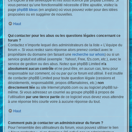
Ce logiciel a été développé et mis sous licence par phpBB Limited. Si
vous pensez qu’une fonctionnalité nécessite d’être ajoutée, visitez la
page
phpBB Ideas
(en anglais) où vous pouvez voter pour des idées
proposées ou en suggérer de nouvelles.
Haut
Qui contacter pour les abus ou les questions légales concernant ce
forum ?
Contactez n’importe lequel des administrateurs de la liste « L’équipe du
forum ». Si vous restez sans réponse alors prenez contact avec le
propriétaire du domaine (en faisant une
recherche sur whois
) ou si un
service gratuit est utilisé (exemple : Yahoo!, Free, f2s.com, etc.), avec le
service de gestion ou des abus. Notez que phpBB Limited
n’a
absolument aucun contrôle
et ne peut être, en aucun cas, tenu pour
responsable sur
comment
,
où
ou
par qui
ce forum est utilisé. Il est inutile
de contacter phpBB Limited pour toute question légale (cessions et
désistements, responsabilité, propos diffamatoires, etc.)
non
directement liée
au site Internet phpbb.com ou au logiciel phpBB lui-
même. Si vous adressez un courriel au groupe phpBB à propos de
l’utilisation
par une tierce partie
de ce logiciel vous devez vous attendre
à une réponse très courte voire à aucune réponse du tout.
Haut
Comment puis-je contacter un administrateur du forum ?
Pour l’ensemble des utilisateurs du forum, vous pouvez utiliser le lien