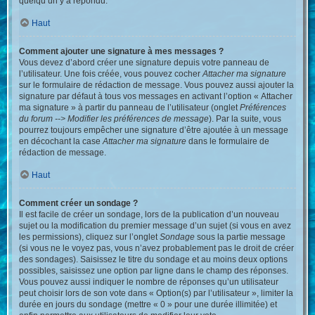
quelqu’un y a répondu.
Haut
Comment ajouter une signature à mes messages ?
Vous devez d’abord créer une signature depuis votre panneau de
l’utilisateur. Une fois créée, vous pouvez cocher
Attacher ma signature
sur le formulaire de rédaction de message. Vous pouvez aussi ajouter la
signature par défaut à tous vos messages en activant l’option « Attacher
ma signature » à partir du panneau de l’utilisateur (onglet
Préférences
du forum --> Modifier les préférences de message
). Par la suite, vous
pourrez toujours empêcher une signature d’être ajoutée à un message
en décochant la case
Attacher ma signature
dans le formulaire de
rédaction de message.
Haut
Comment créer un sondage ?
Il est facile de créer un sondage, lors de la publication d’un nouveau
sujet ou la modification du premier message d’un sujet (si vous en avez
les permissions), cliquez sur l’onglet
Sondage
sous la partie message
(si vous ne le voyez pas, vous n’avez probablement pas le droit de créer
des sondages). Saisissez le titre du sondage et au moins deux options
possibles, saisissez une option par ligne dans le champ des réponses.
Vous pouvez aussi indiquer le nombre de réponses qu’un utilisateur
peut choisir lors de son vote dans « Option(s) par l’utilisateur », limiter la
durée en jours du sondage (mettre « 0 » pour une durée illimitée) et