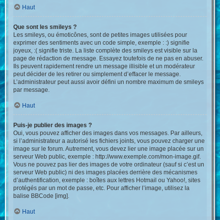
Haut
Que sont les smileys ?
Les smileys, ou émoticônes, sont de petites images utilisées pour
exprimer des sentiments avec un code simple, exemple : :) signifie
joyeux, :( signifie triste. La liste complète des smileys est visible sur la
page de rédaction de message. Essayez toutefois de ne pas en abuser.
Ils peuvent rapidement rendre un message illisible et un modérateur
peut décider de les retirer ou simplement d’effacer le message.
L’administrateur peut aussi avoir défini un nombre maximum de smileys
par message.
Haut
Puis-je publier des images ?
Oui, vous pouvez afficher des images dans vos messages. Par ailleurs,
si l’administrateur a autorisé les fichiers joints, vous pouvez charger une
image sur le forum. Autrement, vous devez lier une image placée sur un
serveur Web public, exemple : http://www.exemple.com/mon-image.gif.
Vous ne pouvez pas lier des images de votre ordinateur (sauf si c’est un
serveur Web public) ni des images placées derrière des mécanismes
d’authentification, exemple : boîtes aux lettres Hotmail ou Yahoo!, sites
protégés par un mot de passe, etc. Pour afficher l’image, utilisez la
balise BBCode [img].
Haut