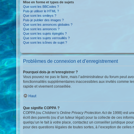
Mise en forme et types de sujets
Que sont les BBCodes ?
Puis-je utiliser le HTML ?
Que sont les smileys ?
Puis-je publier des images ?
Que sont les annonces globales ?
Que sont les annonces ?
Que sont les sujets épinglés ?
Que sont les sujets verrouillés ?
Que sont les icônes de sujet ?
Problèmes de connexion et d’enregistrement
Pourquoi dois-je m’enregistrer ?
Vous pouvez ne pas le faire, mais l’administrateur du forum peut avoi
fonctionnalités supplémentaires inaccessibles aux invités comme les
rapide et vivement conseillée.
Haut
Que signifie COPPA ?
COPPA (ou
Children’s Online Privacy Protection Act
de 1998) est une
écrit des parents (ou d’un tuteur légal) pour la collecte de ces info
quelqu’un le fait à votre place, contactez un conseiller juridique po
pour des questions légales de toutes sortes, à l’exception de celles