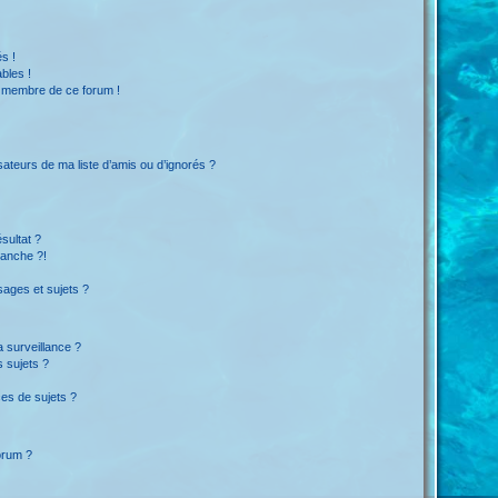
s !
bles !
n membre de ce forum !
sateurs de ma liste d’amis ou d’ignorés ?
sultat ?
lanche ?!
ages et sujets ?
la surveillance ?
 sujets ?
es de sujets ?
forum ?