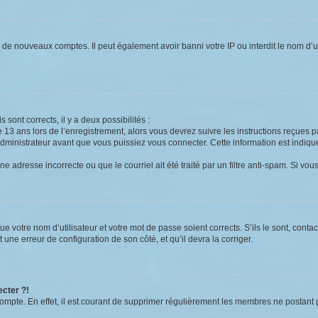
on de nouveaux comptes. Il peut également avoir banni votre IP ou interdit le nom d’u
s sont corrects, il y a deux possibilités :
e 13 ans lors de l’enregistrement, alors vous devrez suivre les instructions reçues 
inistrateur avant que vous puissiez vous connecter. Cette information est indiquée
e adresse incorrecte ou que le courriel ait été traité par un filtre anti-spam. Si vou
ue votre nom d’utilisateur et votre mot de passe soient corrects. S’ils le sont, cont
t une erreur de configuration de son côté, et qu’il devra la corriger.
ecter ?!
compte. En effet, il est courant de supprimer régulièrement les membres ne postant p