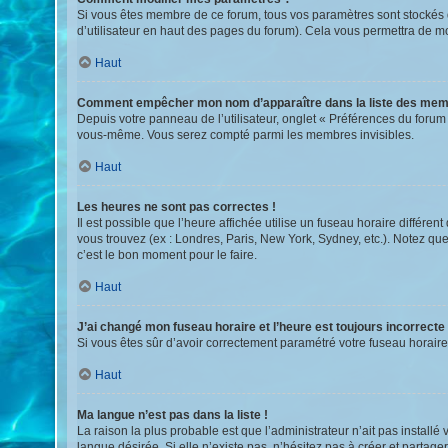
Si vous êtes membre de ce forum, tous vos paramètres sont stockés
d’utilisateur en haut des pages du forum). Cela vous permettra de mo
Haut
Comment empêcher mon nom d’apparaître dans la liste des mem
Depuis votre panneau de l’utilisateur, onglet « Préférences du forum
vous-même. Vous serez compté parmi les membres invisibles.
Haut
Les heures ne sont pas correctes !
Il est possible que l’heure affichée utilise un fuseau horaire différ
vous trouvez (ex : Londres, Paris, New York, Sydney, etc.). Notez q
c’est le bon moment pour le faire.
Haut
J’ai changé mon fuseau horaire et l’heure est toujours incorrecte 
Si vous êtes sûr d’avoir correctement paramétré votre fuseau horaire 
Haut
Ma langue n’est pas dans la liste !
La raison la plus probable est que l’administrateur n’ait pas instal
langue désirée. Si elle n’existe pas, n’hésitez pas à créer et partage