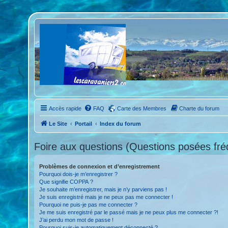
Accès rapide
FAQ
Carte des Membres
Charte du forum
Le Site
Portail
Index du forum
Foire aux questions (Questions posées f
Problèmes de connexion et d’enregistrement
Pourquoi dois-je m’enregistrer ?
Que signifie COPPA ?
Je souhaite m’enregistrer, mais je n’y parviens pas !
Je suis enregistré mais je ne peux pas me connecter !
Pourquoi ne puis-je pas me connecter ?
Je me suis enregistré par le passé mais je ne peux plus me connecter ?!
J’ai perdu mon mot de passe !
Pourquoi suis-je automatiquement déconnecté ?