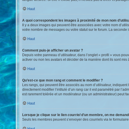
Haut
A quoi correspondent les images à proximité de mon nom d’utilis
Il y a deux images qui peuvent être associées avec votre nom d’utili
votre nombre de messages ou votre statut sur le forum. La seconde
Haut
Comment puis-je afficher un avatar ?
Depuis votre panneau d’utilisateur, dans l’onglet « profil » vous pouv
activer ou non les avatars et décider de la manière dont ils sont mis 
Haut
Qu’est-ce que mon rang et comment le modifier ?
Les rangs, qui peuvent être associés au nom d’utilisateur, indiquen
directement modifier l’intitulé d’un rang car il est paramétré par l’a
est rarement tolérée et un modérateur (ou un administrateur) peut 
Haut
Lorsque je clique sur le lien
courriel
d’un membre, on me demande
Seuls les membres peuvent s’envoyer des courriels via le formulaire int
Haut