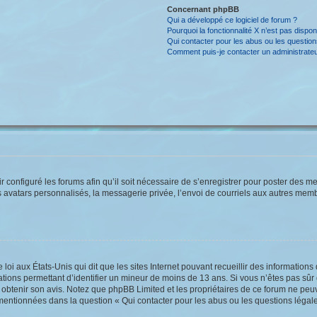
Concernant phpBB
Qui a développé ce logiciel de forum ?
Pourquoi la fonctionnalité X n’est pas dispon
Qui contacter pour les abus ou les questio
Comment puis-je contacter un administrate
r configuré les forums afin qu’il soit nécessaire de s’enregistrer pour poster des m
 avatars personnalisés, la messagerie privée, l’envoi de courriels aux autres memb
 loi aux États-Unis qui dit que les sites Internet pouvant recueillir des informati
rmations permettant d’identifier un mineur de moins de 13 ans. Si vous n’êtes pas s
ur obtenir son avis. Notez que phpBB Limited et les propriétaires de ce forum ne peuv
 mentionnées dans la question « Qui contacter pour les abus ou les questions légal