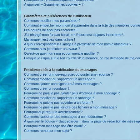
À quoi sert « Supprimer les cookies » ?
Paramètres et préférences de l’utilisateur
Comment modifier mes paramètres ?
Comment empêcher mon nom d’apparaître dans la liste des membres conne
Les heures ne sont pas correctes !
J’ai changé mon fuseau horaire et l’heure est toujours incorrecte !
Ma langue n’est pas dans la liste !
A quoi correspondent les images à proximité de mon nom d’utilisateur ?
Comment puis-je afficher un avatar ?
Qu’est-ce que mon rang et comment le modifier ?
Lorsque je clique sur le lien
courriel
d’un membre, on me demande de me con
Problèmes liés à la publication de messages
Comment créer un nouveau sujet ou poster une réponse ?
Comment modifier ou supprimer un message ?
Comment ajouter une signature à mes messages ?
Comment créer un sondage ?
Pourquoi ne puis-je pas ajouter plus d’options à mon sondage ?
Comment modifier ou supprimer un sondage ?
Pourquoi ne puis-je pas accéder à un forum ?
Pourquoi ne puis-je pas joindre des fichiers à mon message ?
Pourquoi ai-je reçu un avertissement ?
Comment rapporter des messages à un modérateur ?
À quoi sert le bouton « Sauvegarder » dans la page de rédaction de messag
Pourquoi mon message doit être validé ?
Comment remonter mon sujet ?