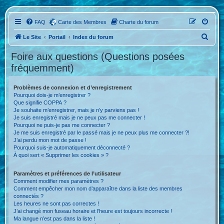
FAQ
Carte des Membres
Charte du forum
R
Le Site
Portail
Index du forum
e
Foire aux questions (Questions posées
c
fréquemment)
h
e
Problèmes de connexion et d’enregistrement
Pourquoi dois-je m’enregistrer ?
r
Que signifie COPPA ?
c
Je souhaite m’enregistrer, mais je n’y parviens pas !
Je suis enregistré mais je ne peux pas me connecter !
h
Pourquoi ne puis-je pas me connecter ?
Je me suis enregistré par le passé mais je ne peux plus me connecter ?!
e
J’ai perdu mon mot de passe !
r
Pourquoi suis-je automatiquement déconnecté ?
À quoi sert « Supprimer les cookies » ?
Paramètres et préférences de l’utilisateur
Comment modifier mes paramètres ?
Comment empêcher mon nom d’apparaître dans la liste des membres
connectés ?
Les heures ne sont pas correctes !
J’ai changé mon fuseau horaire et l’heure est toujours incorrecte !
Ma langue n’est pas dans la liste !