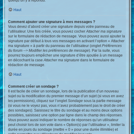
quelqu’un y a répondu.
Haut
Comment ajouter une signature à mes messages ?
Vous devez d’abord créer une signature depuis votre panneau de
l’utilisateur. Une fois créée, vous pouvez cocher
Attacher ma signature
sur le formulaire de rédaction de message. Vous pouvez aussi ajouter la
signature par défaut à tous vos messages en activant l’option « Attacher
ma signature » à partir du panneau de l’utilisateur (onglet
Préférences
du forum --> Modifier les préférences de message
). Par la suite, vous
pourrez toujours empêcher une signature d’être ajoutée à un message
en décochant la case
Attacher ma signature
dans le formulaire de
rédaction de message.
Haut
Comment créer un sondage ?
Il est facile de créer un sondage, lors de la publication d’un nouveau
sujet ou la modification du premier message d’un sujet (si vous en avez
les permissions), cliquez sur l’onglet
Sondage
sous la partie message
(si vous ne le voyez pas, vous n’avez probablement pas le droit de créer
des sondages). Saisissez le titre du sondage et au moins deux options
possibles, saisissez une option par ligne dans le champ des réponses.
Vous pouvez aussi indiquer le nombre de réponses qu’un utilisateur
peut choisir lors de son vote dans « Option(s) par l’utilisateur », limiter la
durée en jours du sondage (mettre « 0 » pour une durée illimitée) et