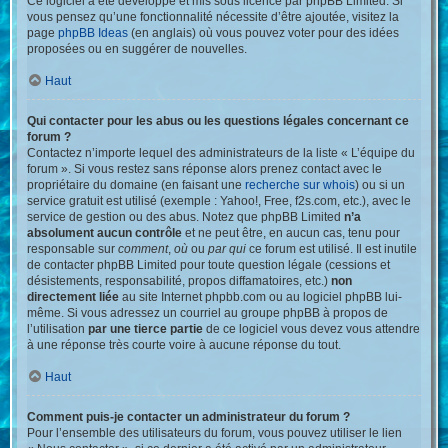
Ce logiciel a été développé et mis sous licence par phpBB Limited. Si
vous pensez qu’une fonctionnalité nécessite d’être ajoutée, visitez la
page
phpBB Ideas
(en anglais) où vous pouvez voter pour des idées
proposées ou en suggérer de nouvelles.
Haut
Qui contacter pour les abus ou les questions légales concernant ce
forum ?
Contactez n’importe lequel des administrateurs de la liste « L’équipe du
forum ». Si vous restez sans réponse alors prenez contact avec le
propriétaire du domaine (en faisant une
recherche sur whois
) ou si un
service gratuit est utilisé (exemple : Yahoo!, Free, f2s.com, etc.), avec le
service de gestion ou des abus. Notez que phpBB Limited
n’a
absolument aucun contrôle
et ne peut être, en aucun cas, tenu pour
responsable sur
comment
,
où
ou
par qui
ce forum est utilisé. Il est inutile
de contacter phpBB Limited pour toute question légale (cessions et
désistements, responsabilité, propos diffamatoires, etc.)
non
directement liée
au site Internet phpbb.com ou au logiciel phpBB lui-
même. Si vous adressez un courriel au groupe phpBB à propos de
l’utilisation
par une tierce partie
de ce logiciel vous devez vous attendre
à une réponse très courte voire à aucune réponse du tout.
Haut
Comment puis-je contacter un administrateur du forum ?
Pour l’ensemble des utilisateurs du forum, vous pouvez utiliser le lien