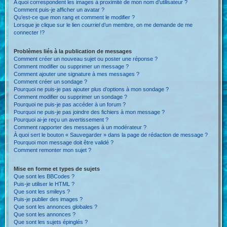
A quoi correspondent les images à proximité de mon nom d’utilisateur ?
Comment puis-je afficher un avatar ?
Qu’est-ce que mon rang et comment le modifier ?
Lorsque je clique sur le lien
courriel
d’un membre, on me demande de me
connecter !?
Problèmes liés à la publication de messages
Comment créer un nouveau sujet ou poster une réponse ?
Comment modifier ou supprimer un message ?
Comment ajouter une signature à mes messages ?
Comment créer un sondage ?
Pourquoi ne puis-je pas ajouter plus d’options à mon sondage ?
Comment modifier ou supprimer un sondage ?
Pourquoi ne puis-je pas accéder à un forum ?
Pourquoi ne puis-je pas joindre des fichiers à mon message ?
Pourquoi ai-je reçu un avertissement ?
Comment rapporter des messages à un modérateur ?
À quoi sert le bouton « Sauvegarder » dans la page de rédaction de message ?
Pourquoi mon message doit être validé ?
Comment remonter mon sujet ?
Mise en forme et types de sujets
Que sont les BBCodes ?
Puis-je utiliser le HTML ?
Que sont les smileys ?
Puis-je publier des images ?
Que sont les annonces globales ?
Que sont les annonces ?
Que sont les sujets épinglés ?