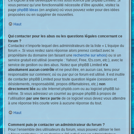
Ce logiciel a été développé et mis sous licence par phpBB Limited. Si
vous pensez qu’une fonctionnalité nécessite d’être ajoutée, visitez la
page
phpBB Ideas
(en anglais) où vous pouvez voter pour des idées
proposées ou en suggérer de nouvelles.
Haut
Qui contacter pour les abus ou les questions légales concernant ce
forum ?
Contactez n’importe lequel des administrateurs de la liste « L’équipe du
forum ». Si vous restez sans réponse alors prenez contact avec le
propriétaire du domaine (en faisant une
recherche sur whois
) ou si un
service gratuit est utilisé (exemple : Yahoo!, Free, f2s.com, etc.), avec le
service de gestion ou des abus. Notez que phpBB Limited
n’a
absolument aucun contrôle
et ne peut être, en aucun cas, tenu pour
responsable sur
comment
,
où
ou
par qui
ce forum est utilisé. Il est inutile
de contacter phpBB Limited pour toute question légale (cessions et
désistements, responsabilité, propos diffamatoires, etc.)
non
directement liée
au site Internet phpbb.com ou au logiciel phpBB lui-
même. Si vous adressez un courriel au groupe phpBB à propos de
l’utilisation
par une tierce partie
de ce logiciel vous devez vous attendre
à une réponse très courte voire à aucune réponse du tout.
Haut
Comment puis-je contacter un administrateur du forum ?
Pour l’ensemble des utilisateurs du forum, vous pouvez utiliser le lien