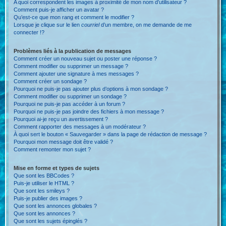
A quoi correspondent les images à proximité de mon nom d’utilisateur ?
Comment puis-je afficher un avatar ?
Qu’est-ce que mon rang et comment le modifier ?
Lorsque je clique sur le lien
courriel
d’un membre, on me demande de me
connecter !?
Problèmes liés à la publication de messages
Comment créer un nouveau sujet ou poster une réponse ?
Comment modifier ou supprimer un message ?
Comment ajouter une signature à mes messages ?
Comment créer un sondage ?
Pourquoi ne puis-je pas ajouter plus d’options à mon sondage ?
Comment modifier ou supprimer un sondage ?
Pourquoi ne puis-je pas accéder à un forum ?
Pourquoi ne puis-je pas joindre des fichiers à mon message ?
Pourquoi ai-je reçu un avertissement ?
Comment rapporter des messages à un modérateur ?
À quoi sert le bouton « Sauvegarder » dans la page de rédaction de message ?
Pourquoi mon message doit être validé ?
Comment remonter mon sujet ?
Mise en forme et types de sujets
Que sont les BBCodes ?
Puis-je utiliser le HTML ?
Que sont les smileys ?
Puis-je publier des images ?
Que sont les annonces globales ?
Que sont les annonces ?
Que sont les sujets épinglés ?