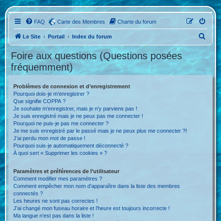
FAQ
Carte des Membres
Charte du forum
R
Le Site
Portail
Index du forum
e
Foire aux questions (Questions posées
c
fréquemment)
h
e
Problèmes de connexion et d’enregistrement
Pourquoi dois-je m’enregistrer ?
r
Que signifie COPPA ?
c
Je souhaite m’enregistrer, mais je n’y parviens pas !
Je suis enregistré mais je ne peux pas me connecter !
h
Pourquoi ne puis-je pas me connecter ?
Je me suis enregistré par le passé mais je ne peux plus me connecter ?!
e
J’ai perdu mon mot de passe !
r
Pourquoi suis-je automatiquement déconnecté ?
À quoi sert « Supprimer les cookies » ?
Paramètres et préférences de l’utilisateur
Comment modifier mes paramètres ?
Comment empêcher mon nom d’apparaître dans la liste des membres
connectés ?
Les heures ne sont pas correctes !
J’ai changé mon fuseau horaire et l’heure est toujours incorrecte !
Ma langue n’est pas dans la liste !