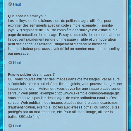
Haut
Que sont les smileys ?
Les smileys, ou émoticônes, sont de petites images utilisées pour
exprimer des sentiments avec un code simple, exemple : :) signifie
joyeux, :( signifie triste. La liste complète des smileys est visible sur la
page de rédaction de message. Essayez toutefois de ne pas en abuser.
Ils peuvent rapidement rendre un message illisible et un modérateur
peut décider de les retirer ou simplement d’effacer le message.
L’administrateur peut aussi avoir défini un nombre maximum de smileys
par message.
Haut
Puis-je publier des images ?
Oui, vous pouvez afficher des images dans vos messages. Par ailleurs,
si l’administrateur a autorisé les fichiers joints, vous pouvez charger une
image sur le forum. Autrement, vous devez lier une image placée sur un
serveur Web public, exemple : http://www.exemple.com/mon-image.gif.
Vous ne pouvez pas lier des images de votre ordinateur (sauf si c’est un
serveur Web public) ni des images placées derrière des mécanismes
d’authentification, exemple : boîtes aux lettres Hotmail ou Yahoo!, sites
protégés par un mot de passe, etc. Pour afficher l’image, utilisez la
balise BBCode [img].
Haut