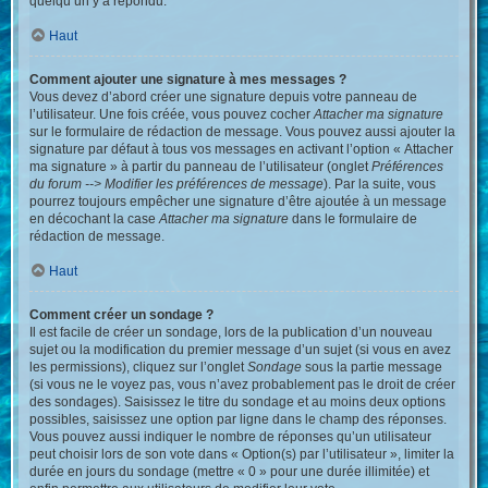
quelqu’un y a répondu.
Haut
Comment ajouter une signature à mes messages ?
Vous devez d’abord créer une signature depuis votre panneau de
l’utilisateur. Une fois créée, vous pouvez cocher
Attacher ma signature
sur le formulaire de rédaction de message. Vous pouvez aussi ajouter la
signature par défaut à tous vos messages en activant l’option « Attacher
ma signature » à partir du panneau de l’utilisateur (onglet
Préférences
du forum --> Modifier les préférences de message
). Par la suite, vous
pourrez toujours empêcher une signature d’être ajoutée à un message
en décochant la case
Attacher ma signature
dans le formulaire de
rédaction de message.
Haut
Comment créer un sondage ?
Il est facile de créer un sondage, lors de la publication d’un nouveau
sujet ou la modification du premier message d’un sujet (si vous en avez
les permissions), cliquez sur l’onglet
Sondage
sous la partie message
(si vous ne le voyez pas, vous n’avez probablement pas le droit de créer
des sondages). Saisissez le titre du sondage et au moins deux options
possibles, saisissez une option par ligne dans le champ des réponses.
Vous pouvez aussi indiquer le nombre de réponses qu’un utilisateur
peut choisir lors de son vote dans « Option(s) par l’utilisateur », limiter la
durée en jours du sondage (mettre « 0 » pour une durée illimitée) et