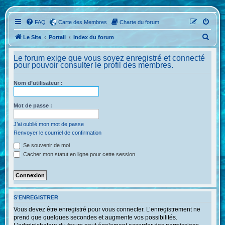
FAQ
Carte des Membres
Charte du forum
R
Le Site
Portail
Index du forum
e
Le forum exige que vous soyez enregistré et connecté
c
pour pouvoir consulter le profil des membres.
h
Nom d’utilisateur :
e
r
Mot de passe :
c
h
J’ai oublié mon mot de passe
Renvoyer le courriel de confirmation
e
Se souvenir de moi
r
Cacher mon statut en ligne pour cette session
S’ENREGISTRER
Vous devez être enregistré pour vous connecter. L’enregistrement ne
prend que quelques secondes et augmente vos possibilités.