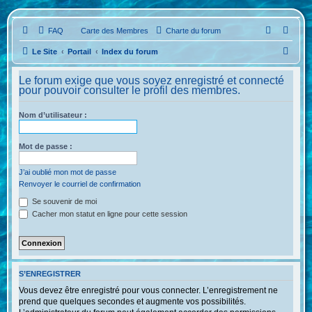
FAQ
Carte des Membres
Charte du forum
R
Le Site
Portail
Index du forum
e
Le forum exige que vous soyez enregistré et connecté
c
pour pouvoir consulter le profil des membres.
h
Nom d’utilisateur :
e
r
Mot de passe :
c
h
J’ai oublié mon mot de passe
Renvoyer le courriel de confirmation
e
Se souvenir de moi
r
Cacher mon statut en ligne pour cette session
S’ENREGISTRER
Vous devez être enregistré pour vous connecter. L’enregistrement ne
prend que quelques secondes et augmente vos possibilités.