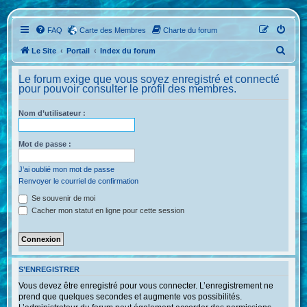
FAQ
Carte des Membres
Charte du forum
R
Le Site
Portail
Index du forum
e
Le forum exige que vous soyez enregistré et connecté
c
pour pouvoir consulter le profil des membres.
h
Nom d’utilisateur :
e
r
Mot de passe :
c
h
J’ai oublié mon mot de passe
Renvoyer le courriel de confirmation
e
Se souvenir de moi
r
Cacher mon statut en ligne pour cette session
S’ENREGISTRER
Vous devez être enregistré pour vous connecter. L’enregistrement ne
prend que quelques secondes et augmente vos possibilités.