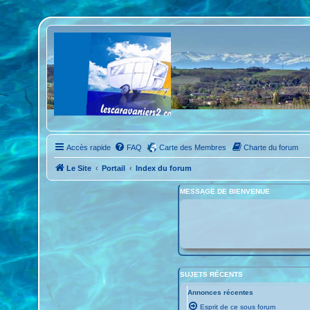
Accès rapide
FAQ
Carte des Membres
Charte du forum
Le Site
Portail
Index du forum
MESSAGE DE BIENVENUE
SUJETS RÉCENTS
Annonces récentes
Esprit de ce sous forum