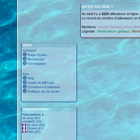
QUI EST EN LIGNE ?
Au total il y a
1119
utilisateurs en ligne 
Le record du nombre d’utilisateurs en 
Membres :
Baidu [Spider]
,
Bing [Bot
Légende :
Modérateurs globaux
,
Memb
MENU
Sommaire
Page d’index
Rechercher
S’enregistrer
Aide
FAQ
Guide du BBCode
Conditions d’utilisation
Politique de vie privée
ANNIVERSAIRES
Félicitations à :
de.rene
(69)
chmile62
(39)
de rene
(69)
20cent
(41)
Fabs
(50)