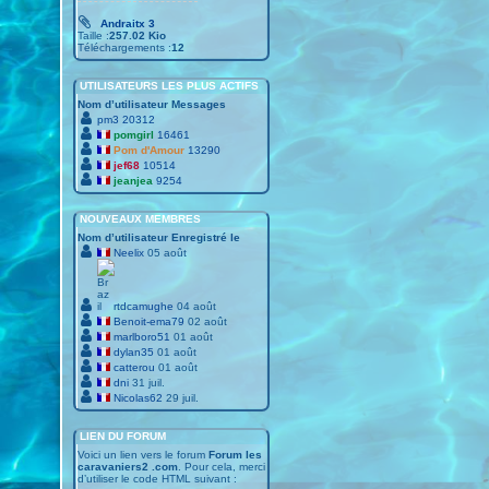
Andraitx 3
Taille :
257.02 Kio
Téléchargements :
12
UTILISATEURS LES PLUS ACTIFS
Nom d’utilisateur
Messages
pm3
20312
pomgirl
16461
Pom d'Amour
13290
jef68
10514
jeanjea
9254
NOUVEAUX MEMBRES
Nom d’utilisateur
Enregistré le
Neelix
05 août
rtdcamughe
04 août
Benoit-ema79
02 août
marlboro51
01 août
dylan35
01 août
catterou
01 août
dni
31 juil.
Nicolas62
29 juil.
LIEN DU FORUM
Voici un lien vers le forum
Forum les
caravaniers2 .com
. Pour cela, merci
d’utiliser le code HTML suivant :