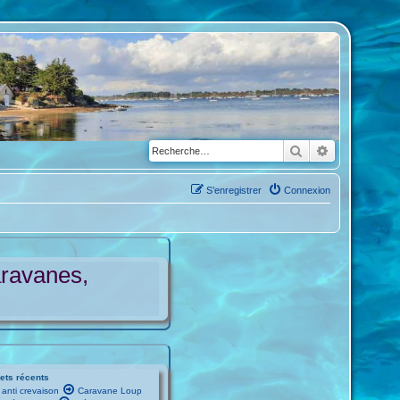
Rechercher
Recherche a
S’enregistrer
Connexion
aravanes,
ets récents
anti crevaison
Caravane Loup