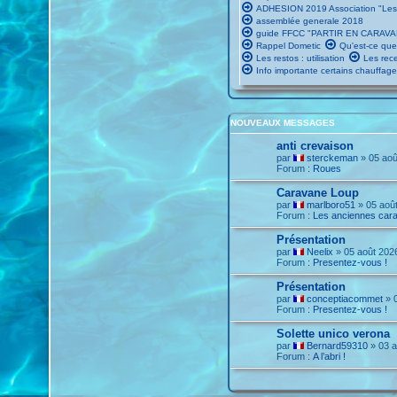
ADHESION 2019 Association "Les
assemblée generale 2018
guide FFCC "PARTIR EN CARAVA
Rappel Dometic
Qu'est-ce que
Les restos : utilisation
Les rece
Info importante certains chauffag
NOUVEAUX MESSAGES
anti crevaison
par
sterckeman
» 05 aoû
Forum :
Roues
Caravane Loup
par
marlboro51
» 05 août
Forum :
Les anciennes car
Présentation
par
Neelix
» 05 août 202
Forum :
Presentez-vous !
Présentation
par
conceptiacommet
» 0
Forum :
Presentez-vous !
Solette unico verona
par
Bernard59310
» 03 a
Forum :
A l’abri !