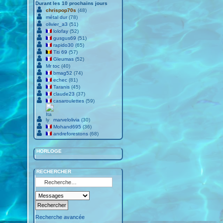
Durant les 10 prochains jours
chrispop70s
(48)
métal dur
(78)
olivier_a3
(51)
lolofay
(52)
gusgus69
(51)
rapido30
(65)
Titi 69
(57)
Gleumas
(52)
Mr toc
(40)
bmag52
(74)
echec
(81)
Taranis
(45)
claude23
(37)
casaroulettes
(59)
marvelolivia
(30)
Mohand695
(36)
andreforestons
(68)
HORLOGE
RECHERCHER
Recherche avancée