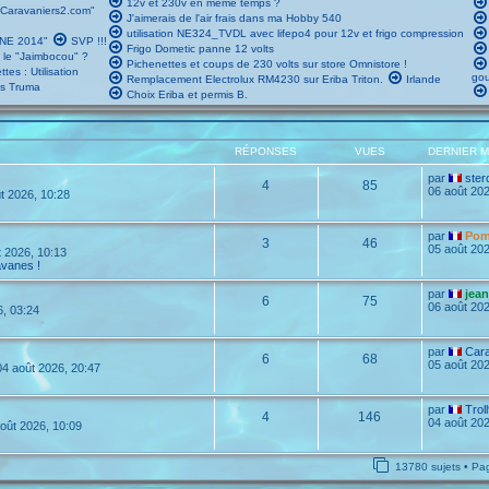
12v et 230v en meme temps ?
Caravaniers2.com"
J'aimerais de l'air frais dans ma Hobby 540
utilisation NE324_TVDL avec lifepo4 pour 12v et frigo compression
NE 2014"
SVP !!!
Frigo Dometic panne 12 volts
 le "Jaimbocou" ?
Pichenettes et coups de 230 volts sur store Omnistore !
ttes : Utilisation
go
Remplacement Electrolux RM4230 sur Eriba Triton.
Irlande
es Truma
Choix Eriba et permis B.
RÉPONSES
VUES
DERNIER 
par
ste
4
85
06 août 202
t 2026, 10:28
par
Pom
3
46
05 août 202
 2026, 10:13
avanes !
par
jean
6
75
06 août 202
6, 03:24
par
Car
6
68
05 août 202
4 août 2026, 20:47
par
Trol
4
146
04 août 202
oût 2026, 10:09
13780 sujets • P