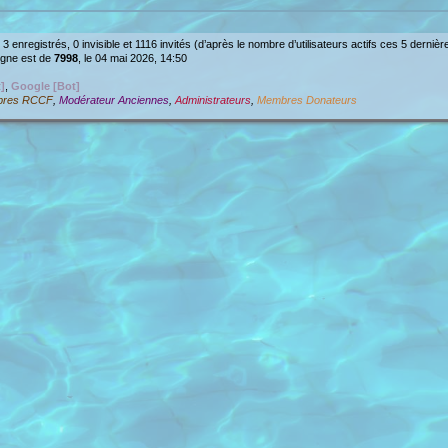
: 3 enregistrés, 0 invisible et 1116 invités (d’après le nombre d’utilisateurs actifs ces 5 derniè
ligne est de
7998
, le 04 mai 2026, 14:50
]
,
Google [Bot]
res RCCF
,
Modérateur Anciennes
,
Administrateurs
,
Membres Donateurs