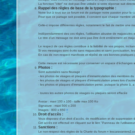
La fonction "citer" ne doit pas être utilisée si votre réponse suit di
Rappel des règles de base de la typographie :
Notre but à tous sur ce forum est de partager notre passion pour la ca
Pour que ce partage soit possible, il convient que chaque membre ut
Celle-ci impose différentes règles, notamment le fait de mettre une m
Indépendamment des ces règles, l’utilisation abusive de majuscules es
Le titre d’un message ne doit ainsi pas être écrit entièrement en majuscu
Le respect de ces règles contribue à la lisibilité de vos propos, incit
Si vos messages sont écrits sans majuscules et sans ponctuation, les 
En cas de non-respect manifeste et répété de ces bonnes pratiques 
Cette mesure est nécessaire pour conserver un espace d’échanges ag
Photos :
Sont autorisées sans floutage :
- les photos de visages et plaques d'immatriculation des membres du fo
- les photos de visages et plaques d'immatriculation prises lors d'autre
- les photos et plaques d'immatriculation perso, puisque la photo à, a p
- toutes les autres photos de visages ou plaques seront effacée
Avatar : maxi 100 x 100 - taille max 100 Ko
Signature : maxi 500 x 200
Images : 800 x 650
#
Droit d'accès :
Vous disposez d'un droit d'accès, de modification et de suppression 
Cet accès est effectué en cliquant sur le lien "Panneau de l'utilisat
Sanctions :
Le non-respect des règles de la Charte du forum « lescaravaniers2.