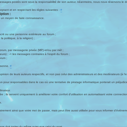
messages postés sont sous la responsabilité de son auteur, néanmoins, nous nous réservons le dro
eptant et en respectant les règles suivantes :
#
iption :
i un moyen de faire connaissance.
scrit ou une personne extérieure au forum ;
politique, à la religion) ;
forum, par messagerie privée (MP) et/ou par mèl ;
eurs) ; -> les messages contraires à l’esprit du forum ;
orum ;
ersonne.
#
'opinion de leurs auteurs respectifs, et non pas celui des administrateurs et des modérateurs (
s pour responsables dans le cas où une tentative de piratage informatique porterait un préjudice q
dinateur.
 ; ils servent uniquement à améliorer votre confort d'utilisation en automatisant votre connectio
e.
egistrement ainsi que votre mot de passe, mais peut être aussi utilisée pour vous informer d’évène
ge doit traiter du même sujet que celui du post.