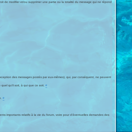
it de modifier et/ou supprimer une partie ou la totalité du message qui ne répond
à l’exception des messages postés par eux-mêmes), qui, par conséquent, ne peuvent
uel qu'il soit, à qui que ce soit.
#
n.
#
ments importants relatifs à la vie du forum, voire pour d’éventuelles demandes des