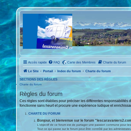
Accès rapide
FAQ
Carte des Membres
Charte du forum
Le Site
Portail
Index du forum
Charte du forum
SECTIONS DES RÈGLES
Charte du forum
Règles du forum
Ces règles sont établies pour préciser les différentes responsabilité
fonctionne sans heurt et procure une expérience ludique et enrichiss
CHARTE DU FORUM
Bonjour, et bienvenue sur le forum "lescaravaniers2.com
L'objectif de ce forum est de partager une passion commune pour les 
Tout ce qui passe sur le forum peut être contrôlé par les administrateu