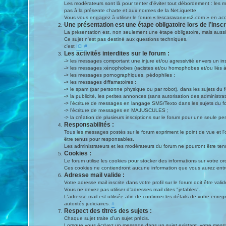
Les modérateurs sont là pour tenter d'éviter tout débordement : les 
pas à la présente charte et aux normes de la Net.iquette
Vous vous engagez à utiliser le forum « lescaravaniers2.com » en acc
Une présentation est une étape obligatoire lors de l’inscr
La présentation est, non seulement une étape obligatoire, mais auss
Ce sujet n'est pas destiné aux questions techniques.
c'est
ICI
#
Les activités interdites sur le forum :
-> les messages comportant une injure et/ou agressivité envers un in
-> les messages xénophobes (racistes et/ou homophobes et/ou liés à la 
-> les messages pornographiques, pédophiles ;
-> les messages diffamatoires ;
-> le spam (par personne physique ou par robot), dans les sujets du 
-> la publicité, les petites annonces (sans autorisation des administrat
-> l'écriture de messages en langage SMS/Texto dans les sujets du f
-> l'écriture de messages en MAJUSCULES ;
-> la création de plusieurs inscriptions sur le forum pour une seule p
Responsabilités :
Tous les messages postés sur le forum expriment le point de vue et l
être tenus pour responsables.
Les administrateurs et les modérateurs du forum ne pourront être tenu
Cookies :
Le forum utilise les cookies pour stocker des informations sur votre or
Ces cookies ne contiendront aucune information que vous aurez entrée
Adresse mail valide :
Votre adresse mail inscrite dans votre profil sur le forum doit être valid
Vous ne devez pas utiliser d'adresses mail dites "jetables".
L'adresse mail est utilisée afin de confirmer les détails de votre enr
autorités judiciaires.
#
Respect des titres des sujets :
Chaque sujet traite d’un sujet précis.
Lorsque vous écrivez un message dans un sujet existant, votre messa