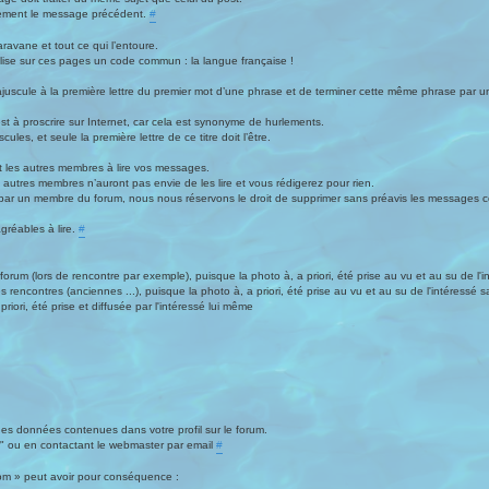
rectement le message précédent.
#
ravane et tout ce qui l’entoure.
ilise sur ces pages un code commun : la langue française !
ajuscule à la première lettre du premier mot d’une phrase et de terminer cette même phrase par un
t à proscrire sur Internet, car cela est synonyme de hurlements.
les, et seule la première lettre de ce titre doit l’être.
ant les autres membres à lire vos messages.
autres membres n’auront pas envie de les lire et vous rédigerez pour rien.
par un membre du forum, nous nous réservons le droit de supprimer sans préavis les messages 
réables à lire.
#
rum (lors de rencontre par exemple), puisque la photo à, a priori, été prise au vu et au su de l'in
s rencontres (anciennes ...), puisque la photo à, a priori, été prise au vu et au su de l'intéressé s
riori, été prise et diffusée par l'intéressé lui même
des données contenues dans votre profil sur le forum.
eur" ou en contactant le webmaster par email
#
com » peut avoir pour conséquence :