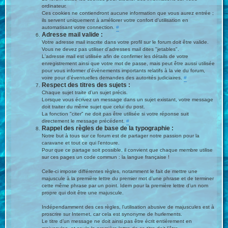
ordinateur.
Ces cookies ne contiendront aucune information que vous aurez entrée ;
ils servent uniquement à améliorer votre confort d'utilisation en
automatisant votre connection.
#
Adresse mail valide :
Votre adresse mail inscrite dans votre profil sur le forum doit être valide.
Vous ne devez pas utiliser d'adresses mail dites "jetables".
L'adresse mail est utilisée afin de confirmer les détails de votre
enregistrement ainsi que votre mot de passe, mais peut être aussi utilisée
pour vous informer d’évènements importants relatifs à la vie du forum,
voire pour d’éventuelles demandes des autorités judiciaires.
#
Respect des titres des sujets :
Chaque sujet traite d’un sujet précis.
Lorsque vous écrivez un message dans un sujet existant, votre message
doit traiter du même sujet que celui du post.
La fonction "citer" ne doit pas être utilisée si votre réponse suit
directement le message précédent.
#
Rappel des règles de base de la typographie :
Notre but à tous sur ce forum est de partager notre passion pour la
caravane et tout ce qui l’entoure.
Pour que ce partage soit possible, il convient que chaque membre utilise
sur ces pages un code commun : la langue française !
Celle-ci impose différentes règles, notamment le fait de mettre une
majuscule à la première lettre du premier mot d’une phrase et de terminer
cette même phrase par un point. Idem pour la première lettre d’un nom
propre qui doit être une majuscule.
Indépendamment des ces règles, l’utilisation abusive de majuscules est à
proscrire sur Internet, car cela est synonyme de hurlements.
Le titre d’un message ne doit ainsi pas être écrit entièrement en