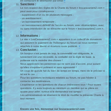
en contactant le webmaster par email
#
Sanctions :
Le non-respect des règles de la Charte du forum « lescaravaniers2.com »
peut avoir pour conséquence :
- suppression d'un ou de plusieurs messages ;
- un avertissement ;
- un bannissement temporaire ;
- un bannissement définitif de l’accès au forum, avec désinscription, avec
ou sans interdiction de se réinscrire sur le forum « lescaravaniers2.com ».
#
Informations :
Le site « LesCaravaniers2.com » appartient à un collectif de donateurs
qui assurent le paiement de l'hébergeur du forum car nous sommes
attachés à notre liberté et écartons toute publicité.
#
Conclusion :
Un bonjour n’est jamais de trop, la convivialité est obligatoire, le
tutoiement est une nécessité, la cordialité est la règle de base, la
politesse est la moindre des choses !
Nous apprécions les personnes qui ne sont pas d'accord, pour autant
qu'elles s'expriment poliment et sans agressivité !
Un coup de gueule fait du bien de temps en temps, merci de le préciser si
tel est le cas ...
Pour les questions techniques relatives au forum, ne pas hésiter à
contacter les modérateurs.
L’expérience et les questions de chacun intéressent tous ! Pour toutes
questions, il y aura toujours au minimum un membre qui se pliera en
quatre pour aider, surtout si le demandeur est sympa !
Les administrateurs se réservent le droit de modifier la présente Charte à
tout moment.
Encore une fois, bienvenue sur lescaravaniers2.com