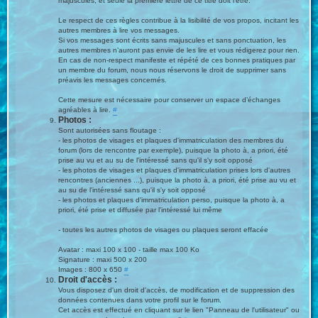
majuscules, et seule la première lettre de ce titre doit l’être.
Le respect de ces règles contribue à la lisibilité de vos propos, incitant les
autres membres à lire vos messages.
Si vos messages sont écrits sans majuscules et sans ponctuation, les
autres membres n’auront pas envie de les lire et vous rédigerez pour rien.
En cas de non-respect manifeste et répété de ces bonnes pratiques par
un membre du forum, nous nous réservons le droit de supprimer sans
préavis les messages concernés.
Cette mesure est nécessaire pour conserver un espace d’échanges
agréables à lire.
#
Photos :
Sont autorisées sans floutage :
- les photos de visages et plaques d'immatriculation des membres du
forum (lors de rencontre par exemple), puisque la photo à, a priori, été
prise au vu et au su de l'intéressé sans qu'il s'y soit opposé
- les photos de visages et plaques d'immatriculation prises lors d'autres
rencontres (anciennes ...), puisque la photo à, a priori, été prise au vu et
au su de l'intéressé sans qu'il s'y soit opposé
- les photos et plaques d'immatriculation perso, puisque la photo à, a
priori, été prise et diffusée par l'intéressé lui même
- toutes les autres photos de visages ou plaques seront effacée
Avatar : maxi 100 x 100 - taille max 100 Ko
Signature : maxi 500 x 200
Images : 800 x 650
#
Droit d'accès :
Vous disposez d'un droit d'accès, de modification et de suppression des
données contenues dans votre profil sur le forum.
Cet accès est effectué en cliquant sur le lien "Panneau de l'utilisateur" ou