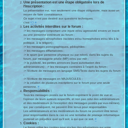
Une présentation est une étape obligatoire lors de
l’inscription :
La présentation est, non seulement une étape obligatoire, mais aussi un
moyen de faire connaissance.
Ce sujet n'est pas destiné aux questions techniques.
c'est
ICI
#
Les activités interdites sur le forum :
-> les messages comportant une injure et/ou agressivité envers un inscrit
ou une personne extérieure au forum ;
-> les messages xénophobes (racistes et/ou homophobes et/ou liés à la
politique, à la religion) ;
-> les messages pornographiques, pédophiles ;
-> les messages diffamatoires ;
-> le spam (par personne physique ou par robot), dans les sujets du
forum, par messagerie privée (MP) et/ou par mèl ;
-> la publicité, les petites annonces (sans autorisation des
administrateurs) ; -> les messages contraires à l’esprit du forum ;
-> l'écriture de messages en langage SMS/Texto dans les sujets du forum
;
-> l'écriture de messages en MAJUSCULES ;
-> la création de plusieurs inscriptions sur le forum pour une seule
personne.
#
Responsabilités :
Tous les messages postés sur le forum expriment le point de vue et
l'opinion de leurs auteurs respectifs, et non pas celui des administrateurs
et des modérateurs (à l’exception des messages postés par eux-mêmes),
qui, par conséquent, ne peuvent être tenus pour responsables.
Les administrateurs et les modérateurs du forum ne pourront être tenus
pour responsables dans le cas où une tentative de piratage informatique
porterait un préjudice quel qu'il soit, à qui que ce soit.
#
Cookies :
Le forum utilise les cookies pour stocker des informations sur votre