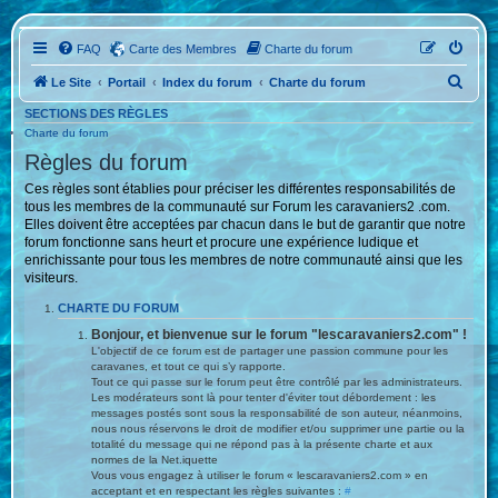
FAQ
Carte des Membres
Charte du forum
R
Le Site
Portail
Index du forum
Charte du forum
e
SECTIONS DES RÈGLES
Charte du forum
c
Règles du forum
h
Ces règles sont établies pour préciser les différentes responsabilités de
e
tous les membres de la communauté sur Forum les caravaniers2 .com.
r
Elles doivent être acceptées par chacun dans le but de garantir que notre
forum fonctionne sans heurt et procure une expérience ludique et
c
enrichissante pour tous les membres de notre communauté ainsi que les
h
visiteurs.
e
CHARTE DU FORUM
r
Bonjour, et bienvenue sur le forum "lescaravaniers2.com" !
L'objectif de ce forum est de partager une passion commune pour les
caravanes, et tout ce qui s’y rapporte.
Tout ce qui passe sur le forum peut être contrôlé par les administrateurs.
Les modérateurs sont là pour tenter d'éviter tout débordement : les
messages postés sont sous la responsabilité de son auteur, néanmoins,
nous nous réservons le droit de modifier et/ou supprimer une partie ou la
totalité du message qui ne répond pas à la présente charte et aux
normes de la Net.iquette
Vous vous engagez à utiliser le forum « lescaravaniers2.com » en
acceptant et en respectant les règles suivantes :
#