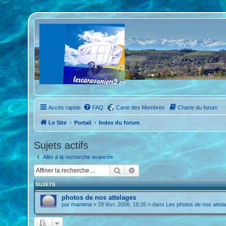
Accès rapide
FAQ
Carte des Membres
Charte du forum
Le Site
Portail
Index du forum
Sujets actifs
Aller à la recherche avancée
Rechercher
Recherche avancée
SUJETS
photos de nos attelages
par
mamima
»
28 févr. 2006, 18:35
» dans
Les photos de nos attel