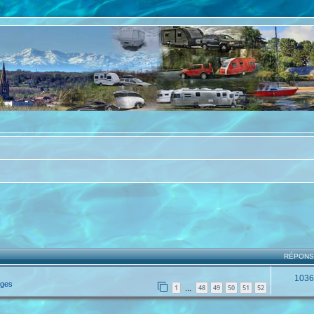
RÉPON
1036
ages
1
48
49
50
51
52
…