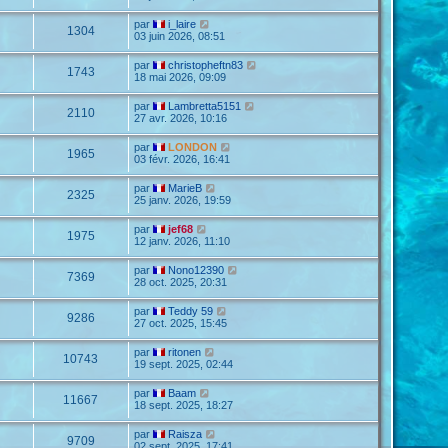
par
i_laire
1304
03 juin 2026, 08:51
par
christopheftn83
1743
18 mai 2026, 09:09
par
Lambretta5151
2110
27 avr. 2026, 10:16
par
LONDON
1965
03 févr. 2026, 16:41
par
MarieB
2325
25 janv. 2026, 19:59
par
jef68
1975
12 janv. 2026, 11:10
par
Nono12390
7369
28 oct. 2025, 20:31
par
Teddy 59
9286
27 oct. 2025, 15:45
par
ritonen
10743
19 sept. 2025, 02:44
par
Baam
11667
18 sept. 2025, 18:27
par
Raisza
9709
02 sept. 2025, 17:41