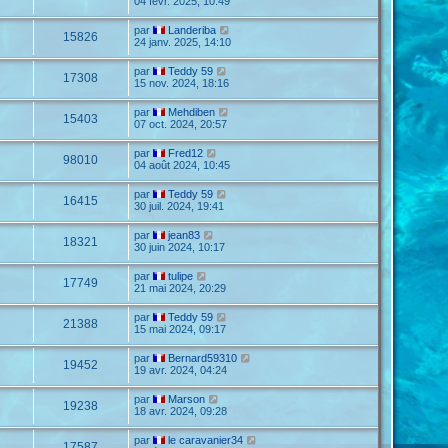
04 févr. 2025, 10:49
par
Landeriba
15826
24 janv. 2025, 14:10
par
Teddy 59
17308
15 nov. 2024, 18:16
par
Mehdiben
15403
07 oct. 2024, 20:57
par
Fred12
98010
04 août 2024, 10:45
par
Teddy 59
16415
30 juil. 2024, 19:41
par
jean83
18321
30 juin 2024, 10:17
par
tulipe
17749
21 mai 2024, 20:29
par
Teddy 59
21388
15 mai 2024, 09:17
par
Bernard59310
19452
19 avr. 2024, 04:24
par
Marson
19238
18 avr. 2024, 09:28
par
le caravanier34
17587