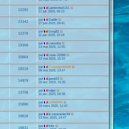
par
Lambretta5151
12282
27 juil. 2025, 08:23
par
Gaëlle
23342
27 juin 2025, 09:41
par
Greg82
12276
11 juin 2025, 10:18
par
Lotusdra
19309
13 mai 2025, 12:05
par
Louis-22000
20864
12 mai 2025, 16:33
par
Christian44240
19218
09 mai 2025, 13:47
par
gwelt22
14979
20 avr. 2025, 10:35
par
tulipe
13708
11 avr. 2025, 09:38
par
LONDON
15886
18 mars 2025, 12:42
par
le caravanier34
19616
13 févr. 2025, 14:47
par
Inès
19831