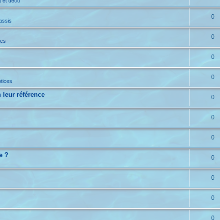
t et déco
0
assis
0
ces
0
0
tices
 leur référence
0
0
0
e ?
0
0
0
0