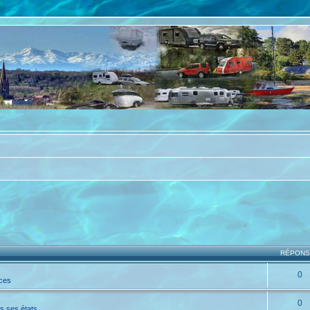
RÉPON
0
ices
0
s ses états