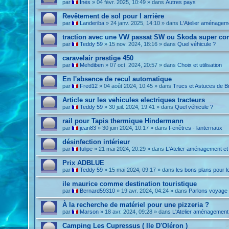
par
Inès
»
04 févr. 2025, 10:49
» dans
Autres pays
Revêtement de sol pour l arrière
par
Landeriba
»
24 janv. 2025, 14:10
» dans
L'Atelier aménagem
traction avec une VW passat SW ou Skoda super co
par
Teddy 59
»
15 nov. 2024, 18:16
» dans
Quel véhicule ?
caravelair prestige 450
par
Mehdiben
»
07 oct. 2024, 20:57
» dans
Choix et utilisation
En l'absence de recul automatique
par
Fred12
»
04 août 2024, 10:45
» dans
Trucs et Astuces de B
Article sur les vehicules electriques tracteurs
par
Teddy 59
»
30 juil. 2024, 19:41
» dans
Quel véhicule ?
rail pour Tapis thermique Hindermann
par
jean83
»
30 juin 2024, 10:17
» dans
Fenêtres - lanternaux
désinfection intérieur
par
tulipe
»
21 mai 2024, 20:29
» dans
L'Atelier aménagement et
Prix ADBLUE
par
Teddy 59
»
15 mai 2024, 09:17
» dans
les bons plans pour l
ile maurice comme destination touristique
par
Bernard59310
»
19 avr. 2024, 04:24
» dans
Parlons voyage 
À la recherche de matériel pour une pizzeria ?
par
Marson
»
18 avr. 2024, 09:28
» dans
L'Atelier aménagement
Camping Les Cupressus ( Ile D'Oléron )