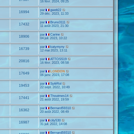
16 févr. 2024, 09:25
par
gwelt22
16994
29 déc. 2023, 11:33
par
Bruno3111
17432
11 août 2023, 21:30
par
Carine
18906
04 juil. 2023, 10:22
par
katymyny
16739
12 mai 2023, 13:11
par
ATTOSS19
20816
16 févr. 2023, 08:58
par
LONDON
17649
06 janv. 2023, 17:08
par
SyléRol
19453
22 sept. 2022, 10:49
par
Thoutmes14
17441
21 août 2022, 19:59
par
Bernard59310
16362
20 août 2022, 08:49
par
city530
16987
31 juil. 2022, 14:08
par
Bernard59310