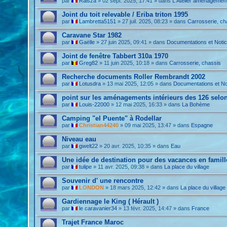
par
Raisza
»
02 sept. 2025, 17:41
» dans
L'Atelier aménagemen
Joint du toit relevable / Eriba triton 1995
par
Lambretta5151
»
27 juil. 2025, 08:23
» dans
Carrosserie, ch
Caravane Star 1982
par
Gaëlle
»
27 juin 2025, 09:41
» dans
Documentations et Noti
Joint de fenêtre Tabbert 310a 1970
par
Greg82
»
11 juin 2025, 10:18
» dans
Carrosserie, chassis
Recherche documents Roller Rembrandt 2002
par
Lotusdra
»
13 mai 2025, 12:05
» dans
Documentations et No
point sur les aménagements intérieurs des 126 selon
par
Louis-22000
»
12 mai 2025, 16:33
» dans
La Bohème
Camping "el Puente" à Rodellar
par
Christian44240
»
09 mai 2025, 13:47
» dans
Espagne
Niveau eau
par
gwelt22
»
20 avr. 2025, 10:35
» dans
Eau
Une idée de destination pour des vacances en famill
par
tulipe
»
11 avr. 2025, 09:38
» dans
La place du village
Souvenir d' une rencontre
par
LONDON
»
18 mars 2025, 12:42
» dans
La place du village
Gardiennage le King ( Hérault )
par
le caravanier34
»
13 févr. 2025, 14:47
» dans
France
Trajet France Maroc