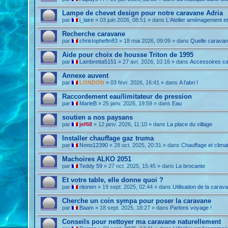
Lampe de chevet design pour notre caravane Adria
par
i_laire
»
03 juin 2026, 08:51
» dans
L'Atelier aménagement e
Recherche caravane
par
christopheftn83
»
18 mai 2026, 09:09
» dans
Quelle caravan
Aide pour choix de housse Triton de 1995
par
Lambretta5151
»
27 avr. 2026, 10:16
» dans
Accessoires c
Annexe auvent
par
LONDON
»
03 févr. 2026, 16:41
» dans
A l’abri !
Raccordement eau/limitateur de pression
par
MarieB
»
25 janv. 2026, 19:59
» dans
Eau
soutien a nos paysans
par
jef68
»
12 janv. 2026, 11:10
» dans
La place du village
Installer chauffage gaz truma
par
Nono12390
»
28 oct. 2025, 20:31
» dans
Chauffage et climat
Machoires ALKO 2051
par
Teddy 59
»
27 oct. 2025, 15:45
» dans
La brocante
Et votre table, elle donne quoi ?
par
ritonen
»
19 sept. 2025, 02:44
» dans
Utilisation de la carav
Cherche un coin sympa pour poser la caravane
par
Baam
»
18 sept. 2025, 18:27
» dans
Parlons voyage !
Conseils pour nettoyer ma caravane naturellement