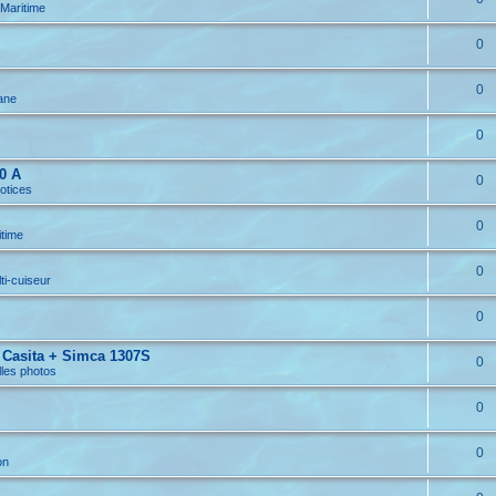
 Maritime
0
0
ane
0
0 A
0
otices
0
itime
0
ti-cuiseur
0
 Casita + Simca 1307S
0
lles photos
0
0
on