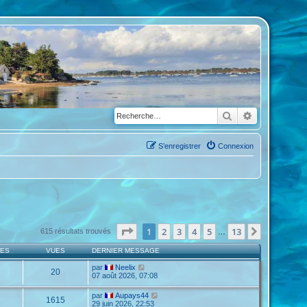
Rechercher
Recherche a
S’enregistrer
Connexion
Page
1
sur
13
1
2
3
4
5
13
Suivante
615 résultats trouvés
…
SES
VUES
DERNIER MESSAGE
par
Neelix
20
07 août 2026, 07:08
par
Aupays44
1615
29 juin 2026, 22:53