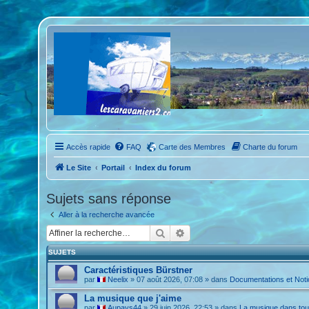
Accès rapide
FAQ
Carte des Membres
Charte du forum
Le Site
Portail
Index du forum
Sujets sans réponse
Aller à la recherche avancée
Rechercher
Recherche avancée
SUJETS
Caractéristiques Bürstner
par
Neelix
»
07 août 2026, 07:08
» dans
Documentations et Not
La musique que j'aime
par
Aupays44
»
29 juin 2026, 22:53
» dans
La musique dans tou