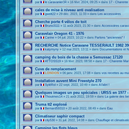
par
le caravanier34
»
16 févr. 2024, 09:25
» dans
17 - Charente
cales de mise à niveau anti ovalisation
par
gwelt22
»
29 déc. 2023, 11:33
» dans
Les accessoires
Cherche porte 4 vélos de toit
par
Bruno3111
»
11 août 2023, 21:30
» dans
Accessoires carav
Caravelair Oregon 41 - 1976
par
Carine
»
04 juil. 2023, 10:22
» dans
Parlons "anciennes" !
RECHERCHE Notice Caravane TESSERAULT 1982 39
par
katymyny
»
12 mai 2023, 13:11
» dans
Documentations et N
camping du bois de la chasse a Semussac 17120
par
ATTOSS19
»
16 févr. 2023, 08:58
» dans
17 - Charente Mar
Cuve de remplacement
par
LONDON
»
06 janv. 2023, 17:08
» dans
vos recettes au mul
Installation auvent Mini Freestyle 270
par
SyléRol
»
22 sept. 2022, 10:49
» dans
A l’abri !
Quelques images un peu spéciales : URSS en 1977 -
par
Thoutmes14
»
21 août 2022, 19:59
» dans
La galerie des be
Truma tt2 explosé
par
Bernard59310
»
20 août 2022, 08:49
» dans
Eau
Climatiseur saphir compact
par
city530
»
31 juil. 2022, 14:08
» dans
Chauffage et climatisati
Camping les flots bleus