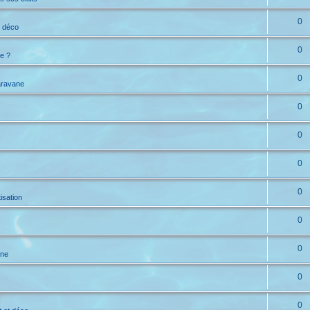
0
t déco
0
e ?
0
aravane
0
0
0
0
isation
0
0
ane
0
0