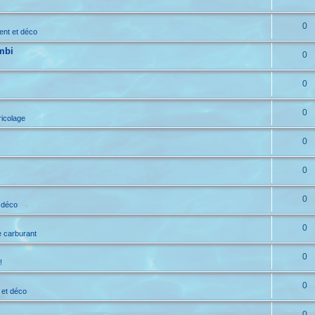
0
ent et déco
mbi
0
0
0
ricolage
0
0
0
 déco
0
e carburant
0
!
0
 et déco
0