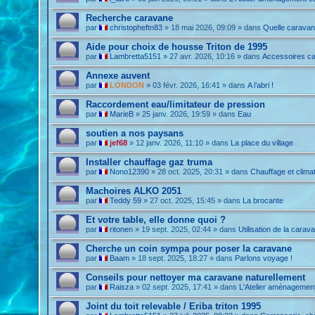
Recherche caravane
par
christopheftn83
»
18 mai 2026, 09:09
» dans
Quelle caravan
Aide pour choix de housse Triton de 1995
par
Lambretta5151
»
27 avr. 2026, 10:16
» dans
Accessoires c
Annexe auvent
par
LONDON
»
03 févr. 2026, 16:41
» dans
A l’abri !
Raccordement eau/limitateur de pression
par
MarieB
»
25 janv. 2026, 19:59
» dans
Eau
soutien a nos paysans
par
jef68
»
12 janv. 2026, 11:10
» dans
La place du village
Installer chauffage gaz truma
par
Nono12390
»
28 oct. 2025, 20:31
» dans
Chauffage et climat
Machoires ALKO 2051
par
Teddy 59
»
27 oct. 2025, 15:45
» dans
La brocante
Et votre table, elle donne quoi ?
par
ritonen
»
19 sept. 2025, 02:44
» dans
Utilisation de la carav
Cherche un coin sympa pour poser la caravane
par
Baam
»
18 sept. 2025, 18:27
» dans
Parlons voyage !
Conseils pour nettoyer ma caravane naturellement
par
Raisza
»
02 sept. 2025, 17:41
» dans
L'Atelier aménagemen
Joint du toit relevable / Eriba triton 1995