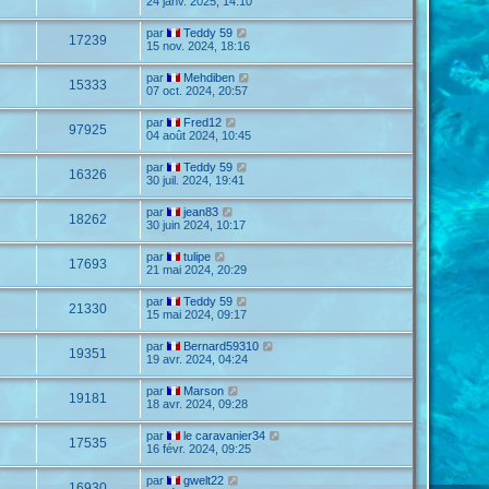
24 janv. 2025, 14:10
par
Teddy 59
17239
15 nov. 2024, 18:16
par
Mehdiben
15333
07 oct. 2024, 20:57
par
Fred12
97925
04 août 2024, 10:45
par
Teddy 59
16326
30 juil. 2024, 19:41
par
jean83
18262
30 juin 2024, 10:17
par
tulipe
17693
21 mai 2024, 20:29
par
Teddy 59
21330
15 mai 2024, 09:17
par
Bernard59310
19351
19 avr. 2024, 04:24
par
Marson
19181
18 avr. 2024, 09:28
par
le caravanier34
17535
16 févr. 2024, 09:25
par
gwelt22
16930