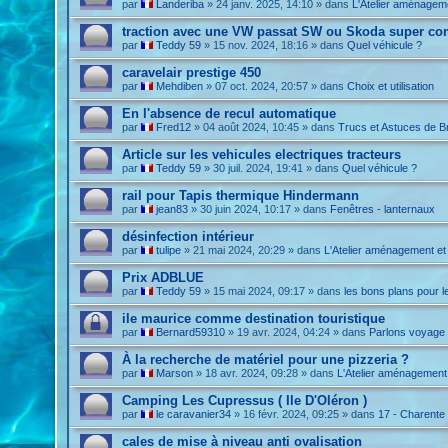
par
Landeriba
»
24 janv. 2025, 14:10
» dans
L'Atelier aménagem
traction avec une VW passat SW ou Skoda super co
par
Teddy 59
»
15 nov. 2024, 18:16
» dans
Quel véhicule ?
caravelair prestige 450
par
Mehdiben
»
07 oct. 2024, 20:57
» dans
Choix et utilisation
En l'absence de recul automatique
par
Fred12
»
04 août 2024, 10:45
» dans
Trucs et Astuces de B
Article sur les vehicules electriques tracteurs
par
Teddy 59
»
30 juil. 2024, 19:41
» dans
Quel véhicule ?
rail pour Tapis thermique Hindermann
par
jean83
»
30 juin 2024, 10:17
» dans
Fenêtres - lanternaux
désinfection intérieur
par
tulipe
»
21 mai 2024, 20:29
» dans
L'Atelier aménagement et
Prix ADBLUE
par
Teddy 59
»
15 mai 2024, 09:17
» dans
les bons plans pour l
ile maurice comme destination touristique
par
Bernard59310
»
19 avr. 2024, 04:24
» dans
Parlons voyage 
À la recherche de matériel pour une pizzeria ?
par
Marson
»
18 avr. 2024, 09:28
» dans
L'Atelier aménagement
Camping Les Cupressus ( Ile D'Oléron )
par
le caravanier34
»
16 févr. 2024, 09:25
» dans
17 - Charente
cales de mise à niveau anti ovalisation