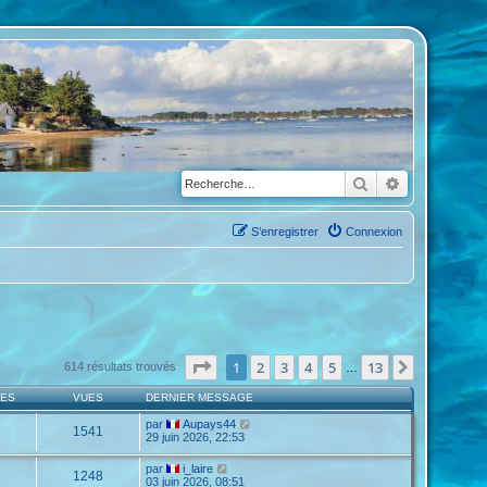
Rechercher
Recherche a
S’enregistrer
Connexion
Page
1
sur
13
1
2
3
4
5
13
Suivante
614 résultats trouvés
…
SES
VUES
DERNIER MESSAGE
par
Aupays44
1541
29 juin 2026, 22:53
par
i_laire
1248
03 juin 2026, 08:51