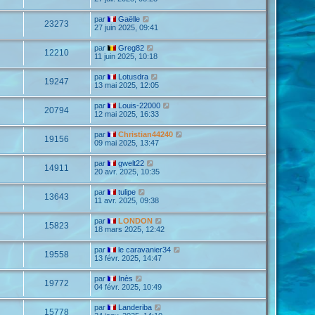
par
Gaëlle
23273
27 juin 2025, 09:41
par
Greg82
12210
11 juin 2025, 10:18
par
Lotusdra
19247
13 mai 2025, 12:05
par
Louis-22000
20794
12 mai 2025, 16:33
par
Christian44240
19156
09 mai 2025, 13:47
par
gwelt22
14911
20 avr. 2025, 10:35
par
tulipe
13643
11 avr. 2025, 09:38
par
LONDON
15823
18 mars 2025, 12:42
par
le caravanier34
19558
13 févr. 2025, 14:47
par
Inès
19772
04 févr. 2025, 10:49
par
Landeriba
15778