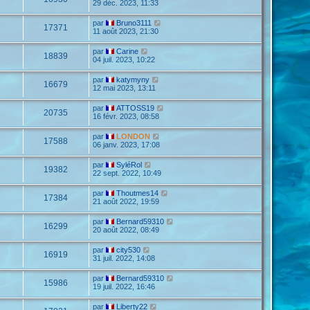
29 déc. 2023, 11:33
par
Bruno3111
17371
11 août 2023, 21:30
par
Carine
18839
04 juil. 2023, 10:22
par
katymyny
16679
12 mai 2023, 13:11
par
ATTOSS19
20735
16 févr. 2023, 08:58
par
LONDON
17588
06 janv. 2023, 17:08
par
SyléRol
19382
22 sept. 2022, 10:49
par
Thoutmes14
17384
21 août 2022, 19:59
par
Bernard59310
16299
20 août 2022, 08:49
par
city530
16919
31 juil. 2022, 14:08
par
Bernard59310
15986
19 juil. 2022, 16:46
par
Liberty22