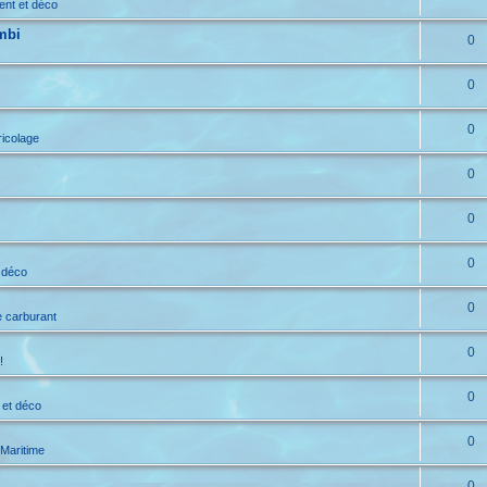
ent et déco
mbi
0
0
0
ricolage
0
0
0
 déco
0
e carburant
0
!
0
 et déco
0
 Maritime
0