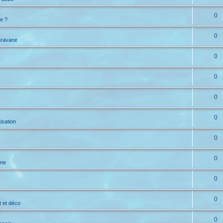
0
e ?
0
aravane
0
0
0
0
isation
0
0
ane
0
0
t et déco
0