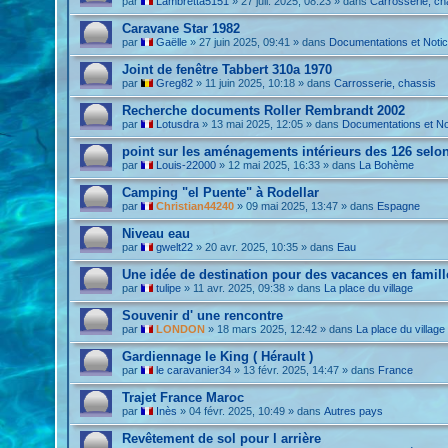
par
Lambretta5151
»
27 juil. 2025, 08:23
» dans
Carrosserie, ch
Caravane Star 1982
par
Gaëlle
»
27 juin 2025, 09:41
» dans
Documentations et Noti
Joint de fenêtre Tabbert 310a 1970
par
Greg82
»
11 juin 2025, 10:18
» dans
Carrosserie, chassis
Recherche documents Roller Rembrandt 2002
par
Lotusdra
»
13 mai 2025, 12:05
» dans
Documentations et No
point sur les aménagements intérieurs des 126 selon
par
Louis-22000
»
12 mai 2025, 16:33
» dans
La Bohème
Camping "el Puente" à Rodellar
par
Christian44240
»
09 mai 2025, 13:47
» dans
Espagne
Niveau eau
par
gwelt22
»
20 avr. 2025, 10:35
» dans
Eau
Une idée de destination pour des vacances en famill
par
tulipe
»
11 avr. 2025, 09:38
» dans
La place du village
Souvenir d' une rencontre
par
LONDON
»
18 mars 2025, 12:42
» dans
La place du village
Gardiennage le King ( Hérault )
par
le caravanier34
»
13 févr. 2025, 14:47
» dans
France
Trajet France Maroc
par
Inès
»
04 févr. 2025, 10:49
» dans
Autres pays
Revêtement de sol pour l arrière