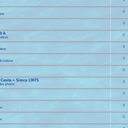
0
ane
0
0 A
0
otices
0
itime
0
ti-cuiseur
0
 Casita + Simca 1307S
0
lles photos
0
0
on
0
ge