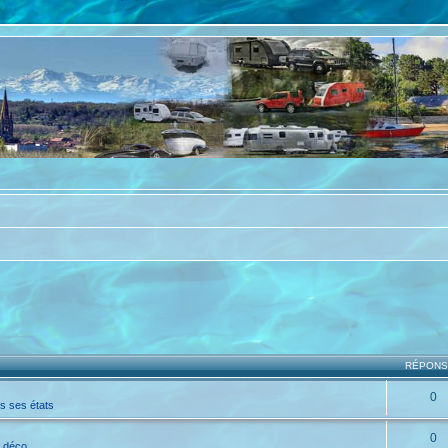
RÉPON
0
s ses états
0
t déco