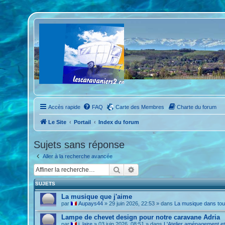
Accès rapide
FAQ
Carte des Membres
Charte du forum
Le Site
Portail
Index du forum
Sujets sans réponse
Aller à la recherche avancée
Rechercher
Recherche avancée
SUJETS
La musique que j'aime
par
Aupays44
»
29 juin 2026, 22:53
» dans
La musique dans tou
Lampe de chevet design pour notre caravane Adria
par
i_laire
»
03 juin 2026, 08:51
» dans
L'Atelier aménagement e