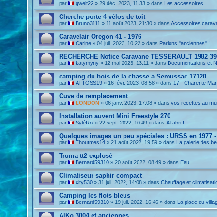
par
gwelt22
»
29 déc. 2023, 11:33
» dans
Les accessoires
Cherche porte 4 vélos de toit
par
Bruno3111
»
11 août 2023, 21:30
» dans
Accessoires carav
Caravelair Oregon 41 - 1976
par
Carine
»
04 juil. 2023, 10:22
» dans
Parlons "anciennes" !
RECHERCHE Notice Caravane TESSERAULT 1982 39
par
katymyny
»
12 mai 2023, 13:11
» dans
Documentations et N
camping du bois de la chasse a Semussac 17120
par
ATTOSS19
»
16 févr. 2023, 08:58
» dans
17 - Charente Mar
Cuve de remplacement
par
LONDON
»
06 janv. 2023, 17:08
» dans
vos recettes au mul
Installation auvent Mini Freestyle 270
par
SyléRol
»
22 sept. 2022, 10:49
» dans
A l’abri !
Quelques images un peu spéciales : URSS en 1977 -
par
Thoutmes14
»
21 août 2022, 19:59
» dans
La galerie des be
Truma tt2 explosé
par
Bernard59310
»
20 août 2022, 08:49
» dans
Eau
Climatiseur saphir compact
par
city530
»
31 juil. 2022, 14:08
» dans
Chauffage et climatisati
Camping les flots bleus
par
Bernard59310
»
19 juil. 2022, 16:46
» dans
La place du villa
AlKo 3004 et anciennes