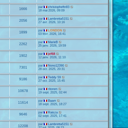
par
christopheftn83
1666
18 mai 2026, 09:09
par
Lambretta5151
2056
27 avr. 2026, 10:16
par
LONDON
1899
03 févr. 2026, 16:41
par
MarieB
2262
25 janv. 2026, 19:59
par
jef68
1902
12 janv. 2026, 11:10
par
Nono12390
7301
28 oct. 2025, 20:31
par
Teddy 59
9186
27 oct. 2025, 15:45
par
ritonen
10678
19 sept. 2025, 02:44
par
Baam
11614
18 sept. 2025, 18:27
par
Raisza
9646
02 sept. 2025, 17:41
par
Lambretta5151
12208
27 juil. 2025, 08:23