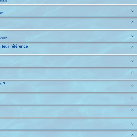
assis
0
ces
0
0
tices
 leur référence
0
0
0
e ?
0
0
0
0
0