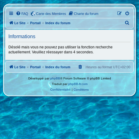
FAQ
Carte des Membres
Charte du forum
R
Le Site
Portail
Index du forum
e
Informations
c
h
Désolé mais vous ne pouvez pas utiliser la fonction recherche
actuellement. Veuillez réessayer dans 4 secondes.
e
r
Le Site
Portail
Index du forum
Heures au format
UTC+02:00
c
h
Développé par
phpBB
® Forum Software © phpBB Limited
e
Traduit par
phpBB-fr.com
Confidentialité
|
Conditions
r