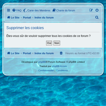
FAQ
Carte des Membres
Charte du forum
R
Le Site
Portail
Index du forum
e
Supprimer les cookies
c
h
Êtes-vous sûr de vouloir supprimer tous les cookies de ce forum ?
e
r
c
Le Site
Portail
Index du forum
Heures au format
UTC+02:00
h
Développé par
phpBB
® Forum Software © phpBB Limited
e
Traduit par
phpBB-fr.com
r
Confidentialité
|
Conditions