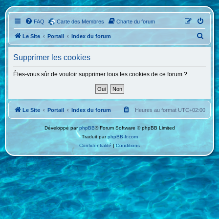
FAQ
Carte des Membres
Charte du forum
R
Le Site
Portail
Index du forum
e
Supprimer les cookies
c
h
Êtes-vous sûr de vouloir supprimer tous les cookies de ce forum ?
e
r
c
Le Site
Portail
Index du forum
Heures au format
UTC+02:00
h
Développé par
phpBB
® Forum Software © phpBB Limited
e
Traduit par
phpBB-fr.com
r
Confidentialité
|
Conditions