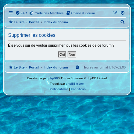
FAQ
Carte des Membres
Charte du forum
R
Le Site
Portail
Index du forum
e
Supprimer les cookies
c
h
Êtes-vous sûr de vouloir supprimer tous les cookies de ce forum ?
e
r
c
Le Site
Portail
Index du forum
Heures au format
UTC+02:00
h
Développé par
phpBB
® Forum Software © phpBB Limited
e
Traduit par
phpBB-fr.com
r
Confidentialité
|
Conditions