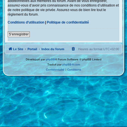
additionnelles aux membres du forum. Avant de vous enregistrer,
assurez-vous d’avoir pris connaissance de nos conditions d’utilisation et
de notre politique de vie privée. Assurez-vous de bien lire tout le
règlement du forum.
Conditions d’utilisation
|
Politique de confidentialité
S’enregistrer
Le Site
Portail
Index du forum
Heures au format
UTC+02:00
Développé par
phpBB
® Forum Software © phpBB Limited
Traduit par
phpBB-fr.com
Confidentialité
|
Conditions