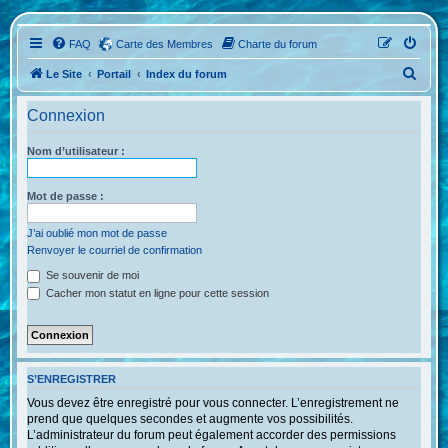
FAQ
Carte des Membres
Charte du forum
R
Le Site
Portail
Index du forum
e
Connexion
c
h
Nom d’utilisateur :
e
r
Mot de passe :
c
J’ai oublié mon mot de passe
h
Renvoyer le courriel de confirmation
e
Se souvenir de moi
r
Cacher mon statut en ligne pour cette session
S’ENREGISTRER
Vous devez être enregistré pour vous connecter. L’enregistrement ne
prend que quelques secondes et augmente vos possibilités.
L’administrateur du forum peut également accorder des permissions