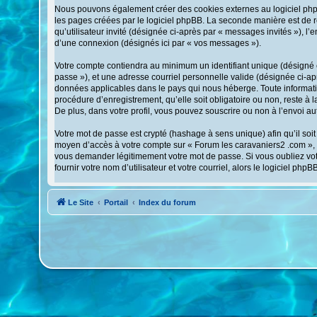
Nous pouvons également créer des cookies externes au logiciel phpB
les pages créées par le logiciel phpBB. La seconde manière est de ré
qu’utilisateur invité (désignée ci-après par « messages invités »), 
d’une connexion (désignés ici par « vos messages »).
Votre compte contiendra au minimum un identifiant unique (désigné ci
passe »), et une adresse courriel personnelle valide (désignée ci-ap
données applicables dans le pays qui nous héberge. Toute informatio
procédure d’enregistrement, qu’elle soit obligatoire ou non, reste à
De plus, dans votre profil, vous pouvez souscrire ou non à l’envoi au
Votre mot de passe est crypté (hashage à sens unique) afin qu’il soit
moyen d’accès à votre compte sur « Forum les caravaniers2 .com », 
vous demander légitimement votre mot de passe. Si vous oubliez vot
fournir votre nom d’utilisateur et votre courriel, alors le logiciel
Le Site
Portail
Index du forum