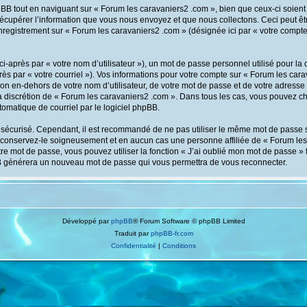
B tout en naviguant sur « Forum les caravaniers2 .com », bien que ceux-ci soient
cupérer l’information que vous nous envoyez et que nous collectons. Ceci peut être,
l’enregistrement sur « Forum les caravaniers2 .com » (désignée ici par « votre comp
-après par « votre nom d’utilisateur »), un mot de passe personnel utilisé pour la
rès par « votre courriel »). Vos informations pour votre compte sur « Forum les cara
n en-dehors de votre nom d’utilisateur, de votre mot de passe et de votre adresse 
 la discrétion de « Forum les caravaniers2 .com ». Dans tous les cas, vous pouvez c
tomatique de courriel par le logiciel phpBB.
 sécurisé. Cependant, il est recommandé de ne pas utiliser le même mot de passe sur
conservez-le soigneusement et en aucun cas une personne affiliée de « Forum les
re mot de passe, vous pouvez utiliser la fonction « J’ai oublié mon mot de passe 
 phpBB générera un nouveau mot de passe qui vous permettra de vous reconnecter.
Développé par
phpBB
® Forum Software © phpBB Limited
Traduit par
phpBB-fr.com
Confidentialité
|
Conditions