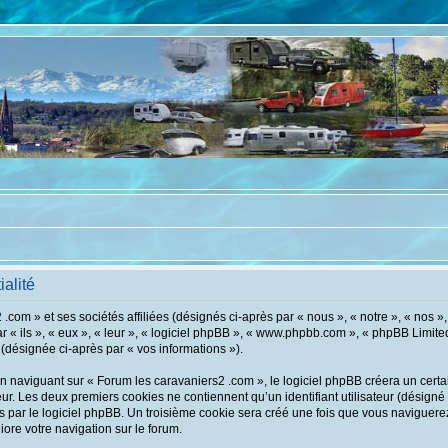
ialité
.com » et ses sociétés affiliées (désignés ci-après par « nous », « notre », « nos »
r « ils », « eux », « leur », « logiciel phpBB », « www.phpbb.com », « phpBB Limite
 (désignée ci-après par « vos informations »).
naviguant sur « Forum les caravaniers2 .com », le logiciel phpBB créera un certain
ur. Les deux premiers cookies ne contiennent qu’un identifiant utilisateur (désigné c
 par le logiciel phpBB. Un troisième cookie sera créé une fois que vous naviguerez 
iore votre navigation sur le forum.