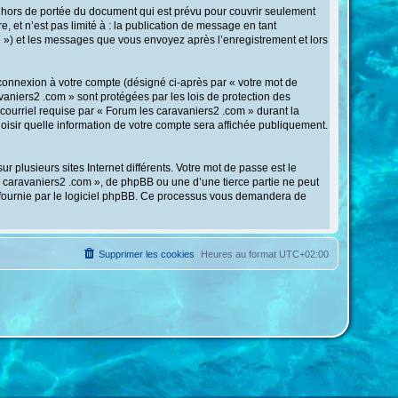
 hors de portée du document qui est prévu pour couvrir seulement
 et n’est pas limité à : la publication de message en tant
te ») et les messages que vous envoyez après l’enregistrement et lors
 connexion à votre compte (désigné ci-après par « votre mot de
vaniers2 .com » sont protégées par les lois de protection des
courriel requise par « Forum les caravaniers2 .com » durant la
hoisir quelle information de votre compte sera affichée publiquement.
 plusieurs sites Internet différents. Votre mot de passe est le
 caravaniers2 .com », de phpBB ou une d’une tierce partie ne peut
» fournie par le logiciel phpBB. Ce processus vous demandera de
Supprimer les cookies
Heures au format
UTC+02:00