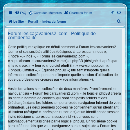
FAQ
Carte des Membres
Charte du forum
R
Le Site
Portail
Index du forum
e
Forum les caravaniers2 .com - Politique de
c
confidentialité
h
Cette politique explique en détail comment « Forum les caravaniers2
e
.com » et ses sociétés affiliées (désignés ci-après par « nous »,
« notre », « nos », « Forum les caravaniers2 .com »,
r
« https://forum.lescaravaniers2.com ») et phpBB (désigné ci-après par
c
« ils », « eux », « leur », « logiciel phpBB », « www.phpbb.com »,
« phpBB Limited », « Équipes phpBB ») utilisent n’importe quelle
h
information collectée pendant n’importe quelle session d’utilisation de
e
votre part (désignée ci-après par « vos informations »).
r
Vos informations sont collectées de deux manières. Premièrement, en
naviguant sur « Forum les caravaniers2 .com », le logiciel phpBB créera
un certain nombre de cookies, qui sont des petits fichiers textes
téléchargés dans les fichiers temporaires du navigateur Internet de votre
ordinateur. Les deux premiers cookies ne contiennent qu’un identifiant
utilisateur (désigné ci-après par « user-id ») et un identifiant de session
invité (désigné ci-après par « session-id »), qui vous sont
automatiquement assignés par le logiciel phpBB. Un troisième cookie
sera créé une fois que vous naviguerez sur les sujets de « Forum les