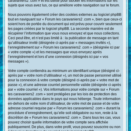
caravaniers2 .com » et est utilisé pour stocker les informations sur les
sujets que vous avez lus, ce qui améliore votre navigation sur le forum.
Nous pouvons également créer des cookies externes au logiciel phpBB
tout en naviguant sur « Forum les caravaniers2 .com », bien que ceux-ci
soient hors de portée du document qui est prévu pour couvrir seulement
les pages créées par le logiciel phpBB. La seconde manière est de
récupérer l’information que vous nous envoyez et que nous collectons.
Ceci peut être, et n’est pas limité à : la publication de message en tant
qu’utilisateur invité (désignée ci-après par « messages invités »),
l’enregistrement sur « Forum les caravaniers2 .com » (désignée ici par
« votre compte ») et les messages que vous envoyez après
l’enregistrement et lors d’une connexion (désignés ici par « vos
messages »).
Votre compte contiendra au minimum un identifiant unique (désigné ci-
après par « votre nom d’utilisateur »), un mot de passe personnel utilisé
pour la connexion à votre compte (désigné ci-après par « votre mot de
passe »), et une adresse courriel personnelle valide (désignée ci-après
par « votre courriel »). Vos informations pour votre compte sur « Forum
les caravaniers2 .com » sont protégées par les lois de protection des
données applicables dans le pays qui nous héberge. Toute information
en-dehors de votre nom d’utilisateur, de votre mot de passe et de votre
adresse courriel requise par « Forum les caravaniers2 .com » durant la
procédure d’enregistrement, qu’elle soit obligatoire ou non, reste à la
discrétion de « Forum les caravaniers2 .com ». Dans tous les cas, vous
pouvez choisir quelle information de votre compte sera affichée
publiquement. De plus, dans votre profil, vous pouvez souscrire ou non