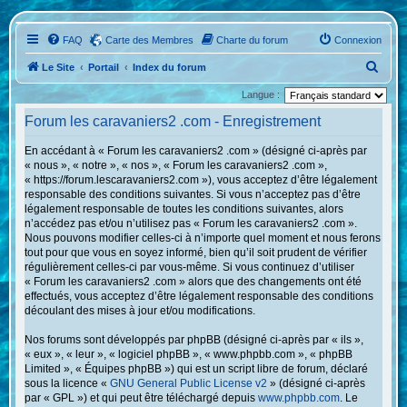
FAQ
Carte des Membres
Charte du forum
Connexion
R
Le Site
Portail
Index du forum
e
Langue :
c
Forum les caravaniers2 .com - Enregistrement
h
En accédant à « Forum les caravaniers2 .com » (désigné ci-après par
e
« nous », « notre », « nos », « Forum les caravaniers2 .com »,
r
« https://forum.lescaravaniers2.com »), vous acceptez d’être légalement
responsable des conditions suivantes. Si vous n’acceptez pas d’être
c
légalement responsable de toutes les conditions suivantes, alors
h
n’accédez pas et/ou n’utilisez pas « Forum les caravaniers2 .com ».
Nous pouvons modifier celles-ci à n’importe quel moment et nous ferons
e
tout pour que vous en soyez informé, bien qu’il soit prudent de vérifier
r
régulièrement celles-ci par vous-même. Si vous continuez d’utiliser
« Forum les caravaniers2 .com » alors que des changements ont été
effectués, vous acceptez d’être légalement responsable des conditions
découlant des mises à jour et/ou modifications.
Nos forums sont développés par phpBB (désigné ci-après par « ils »,
« eux », « leur », « logiciel phpBB », « www.phpbb.com », « phpBB
Limited », « Équipes phpBB ») qui est un script libre de forum, déclaré
sous la licence «
GNU General Public License v2
» (désigné ci-après
par « GPL ») et qui peut être téléchargé depuis
www.phpbb.com
. Le