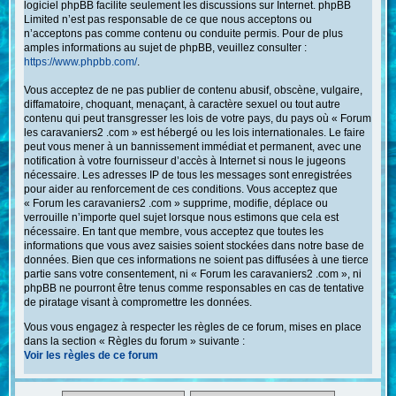
logiciel phpBB facilite seulement les discussions sur Internet. phpBB
Limited n’est pas responsable de ce que nous acceptons ou
n’acceptons pas comme contenu ou conduite permis. Pour de plus
amples informations au sujet de phpBB, veuillez consulter :
https://www.phpbb.com/
.
Vous acceptez de ne pas publier de contenu abusif, obscène, vulgaire,
diffamatoire, choquant, menaçant, à caractère sexuel ou tout autre
contenu qui peut transgresser les lois de votre pays, du pays où « Forum
les caravaniers2 .com » est hébergé ou les lois internationales. Le faire
peut vous mener à un bannissement immédiat et permanent, avec une
notification à votre fournisseur d’accès à Internet si nous le jugeons
nécessaire. Les adresses IP de tous les messages sont enregistrées
pour aider au renforcement de ces conditions. Vous acceptez que
« Forum les caravaniers2 .com » supprime, modifie, déplace ou
verrouille n’importe quel sujet lorsque nous estimons que cela est
nécessaire. En tant que membre, vous acceptez que toutes les
informations que vous avez saisies soient stockées dans notre base de
données. Bien que ces informations ne soient pas diffusées à une tierce
partie sans votre consentement, ni « Forum les caravaniers2 .com », ni
phpBB ne pourront être tenus comme responsables en cas de tentative
de piratage visant à compromettre les données.
Vous vous engagez à respecter les règles de ce forum, mises en place
dans la section « Règles du forum » suivante :
Voir les règles de ce forum