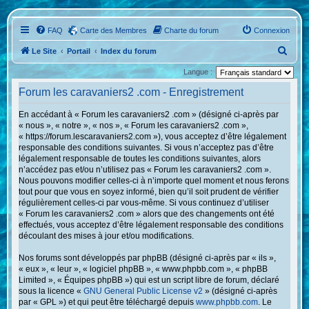
FAQ
Carte des Membres
Charte du forum
Connexion
R
Le Site
Portail
Index du forum
e
Langue :
c
Forum les caravaniers2 .com - Enregistrement
h
En accédant à « Forum les caravaniers2 .com » (désigné ci-après par
e
« nous », « notre », « nos », « Forum les caravaniers2 .com »,
r
« https://forum.lescaravaniers2.com »), vous acceptez d’être légalement
responsable des conditions suivantes. Si vous n’acceptez pas d’être
c
légalement responsable de toutes les conditions suivantes, alors
h
n’accédez pas et/ou n’utilisez pas « Forum les caravaniers2 .com ».
Nous pouvons modifier celles-ci à n’importe quel moment et nous ferons
e
tout pour que vous en soyez informé, bien qu’il soit prudent de vérifier
r
régulièrement celles-ci par vous-même. Si vous continuez d’utiliser
« Forum les caravaniers2 .com » alors que des changements ont été
effectués, vous acceptez d’être légalement responsable des conditions
découlant des mises à jour et/ou modifications.
Nos forums sont développés par phpBB (désigné ci-après par « ils »,
« eux », « leur », « logiciel phpBB », « www.phpbb.com », « phpBB
Limited », « Équipes phpBB ») qui est un script libre de forum, déclaré
sous la licence «
GNU General Public License v2
» (désigné ci-après
par « GPL ») et qui peut être téléchargé depuis
www.phpbb.com
. Le