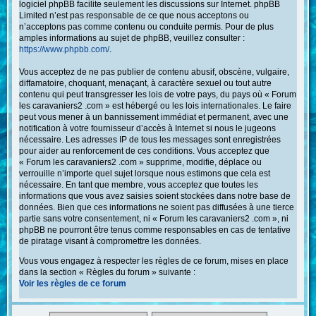
logiciel phpBB facilite seulement les discussions sur Internet. phpBB
Limited n’est pas responsable de ce que nous acceptons ou
n’acceptons pas comme contenu ou conduite permis. Pour de plus
amples informations au sujet de phpBB, veuillez consulter :
https://www.phpbb.com/
.
Vous acceptez de ne pas publier de contenu abusif, obscène, vulgaire,
diffamatoire, choquant, menaçant, à caractère sexuel ou tout autre
contenu qui peut transgresser les lois de votre pays, du pays où « Forum
les caravaniers2 .com » est hébergé ou les lois internationales. Le faire
peut vous mener à un bannissement immédiat et permanent, avec une
notification à votre fournisseur d’accès à Internet si nous le jugeons
nécessaire. Les adresses IP de tous les messages sont enregistrées
pour aider au renforcement de ces conditions. Vous acceptez que
« Forum les caravaniers2 .com » supprime, modifie, déplace ou
verrouille n’importe quel sujet lorsque nous estimons que cela est
nécessaire. En tant que membre, vous acceptez que toutes les
informations que vous avez saisies soient stockées dans notre base de
données. Bien que ces informations ne soient pas diffusées à une tierce
partie sans votre consentement, ni « Forum les caravaniers2 .com », ni
phpBB ne pourront être tenus comme responsables en cas de tentative
de piratage visant à compromettre les données.
Vous vous engagez à respecter les règles de ce forum, mises en place
dans la section « Règles du forum » suivante :
Voir les règles de ce forum