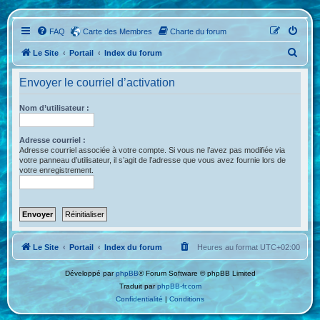
FAQ
Carte des Membres
Charte du forum
R
Le Site
Portail
Index du forum
e
Envoyer le courriel d’activation
c
h
Nom d’utilisateur :
e
r
Adresse courriel :
Adresse courriel associée à votre compte. Si vous ne l’avez pas modifiée via
c
votre panneau d’utilisateur, il s’agit de l’adresse que vous avez fournie lors de
votre enregistrement.
h
e
r
Le Site
Portail
Index du forum
Heures au format
UTC+02:00
Développé par
phpBB
® Forum Software © phpBB Limited
Traduit par
phpBB-fr.com
Confidentialité
|
Conditions