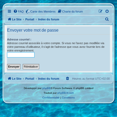
FAQ
Carte des Membres
Charte du forum
R
Le Site
Portail
Index du forum
e
Envoyer votre mot de passe
c
h
Adresse courriel :
Adresse courriel associée à votre compte. Si vous ne l’avez pas modifiée via
e
votre panneau d’utilisateur, il s’agit de l’adresse que vous avez fournie lors de
votre enregistrement.
r
c
h
e
r
Le Site
Portail
Index du forum
Heures au format
UTC+02:00
Développé par
phpBB
® Forum Software © phpBB Limited
Traduit par
phpBB-fr.com
Confidentialité
|
Conditions