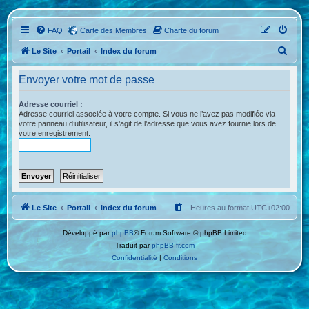
FAQ
Carte des Membres
Charte du forum
R
Le Site
Portail
Index du forum
e
Envoyer votre mot de passe
c
h
Adresse courriel :
Adresse courriel associée à votre compte. Si vous ne l’avez pas modifiée via
e
votre panneau d’utilisateur, il s’agit de l’adresse que vous avez fournie lors de
votre enregistrement.
r
c
h
e
r
Le Site
Portail
Index du forum
Heures au format
UTC+02:00
Développé par
phpBB
® Forum Software © phpBB Limited
Traduit par
phpBB-fr.com
Confidentialité
|
Conditions