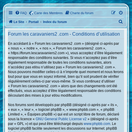
FAQ
Carte des Membres
Charte du forum
R
Le Site
Portail
Index du forum
e
Forum les caravaniers2 .com - Conditions d’utilisation
c
h
En accédant à « Forum les caravaniers2 .com » (désigné ci-après par
« nous », « notre », « nos », « Forum les caravaniers2 .com »,
e
« https://forum.lescaravaniers2.com »), vous acceptez d’être légalement
r
responsable des conditions suivantes. Si vous n’acceptez pas d’être
légalement responsable de toutes les conditions suivantes, alors
c
n’accédez pas et/ou n’utilisez pas « Forum les caravaniers2 .com ».
h
Nous pouvons modifier celles-ci à n’importe quel moment et nous ferons
tout pour que vous en soyez informé, bien qu’il soit prudent de vérifier
e
régulièrement celles-ci par vous-même. Si vous continuez d’utiliser
r
« Forum les caravaniers2 .com » alors que des changements ont été
effectués, vous acceptez d’être légalement responsable des conditions
découlant des mises à jour et/ou modifications.
Nos forums sont développés par phpBB (désigné ci-après par « ils »,
« eux », « leur », « logiciel phpBB », « www.phpbb.com », « phpBB
Limited », « Équipes phpBB ») qui est un script libre de forum, déclaré
sous la licence «
GNU General Public License v2
» (désigné ci-après
par « GPL ») et qui peut être téléchargé depuis
www.phpbb.com
. Le
logiciel phpBB facilite seulement les discussions sur Internet. phpBB