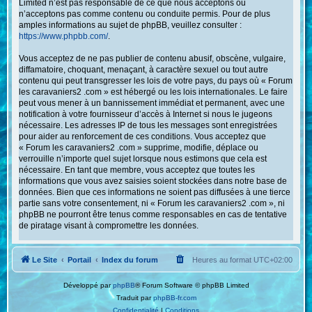
Limited n’est pas responsable de ce que nous acceptons ou
n’acceptons pas comme contenu ou conduite permis. Pour de plus
amples informations au sujet de phpBB, veuillez consulter :
https://www.phpbb.com/
.
Vous acceptez de ne pas publier de contenu abusif, obscène, vulgaire,
diffamatoire, choquant, menaçant, à caractère sexuel ou tout autre
contenu qui peut transgresser les lois de votre pays, du pays où « Forum
les caravaniers2 .com » est hébergé ou les lois internationales. Le faire
peut vous mener à un bannissement immédiat et permanent, avec une
notification à votre fournisseur d’accès à Internet si nous le jugeons
nécessaire. Les adresses IP de tous les messages sont enregistrées
pour aider au renforcement de ces conditions. Vous acceptez que
« Forum les caravaniers2 .com » supprime, modifie, déplace ou
verrouille n’importe quel sujet lorsque nous estimons que cela est
nécessaire. En tant que membre, vous acceptez que toutes les
informations que vous avez saisies soient stockées dans notre base de
données. Bien que ces informations ne soient pas diffusées à une tierce
partie sans votre consentement, ni « Forum les caravaniers2 .com », ni
phpBB ne pourront être tenus comme responsables en cas de tentative
de piratage visant à compromettre les données.
Le Site
Portail
Index du forum
Heures au format
UTC+02:00
Développé par
phpBB
® Forum Software © phpBB Limited
Traduit par
phpBB-fr.com
Confidentialité
|
Conditions