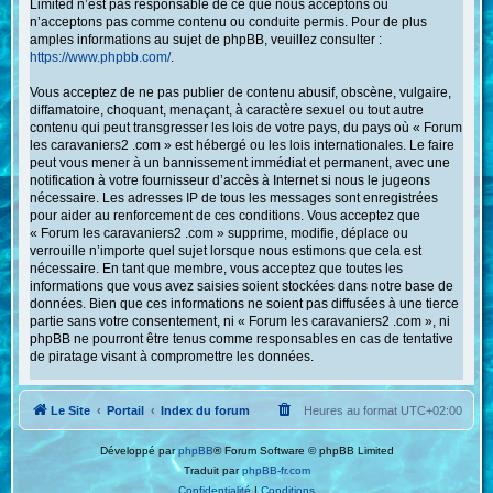
Limited n’est pas responsable de ce que nous acceptons ou
n’acceptons pas comme contenu ou conduite permis. Pour de plus
amples informations au sujet de phpBB, veuillez consulter :
https://www.phpbb.com/
.
Vous acceptez de ne pas publier de contenu abusif, obscène, vulgaire,
diffamatoire, choquant, menaçant, à caractère sexuel ou tout autre
contenu qui peut transgresser les lois de votre pays, du pays où « Forum
les caravaniers2 .com » est hébergé ou les lois internationales. Le faire
peut vous mener à un bannissement immédiat et permanent, avec une
notification à votre fournisseur d’accès à Internet si nous le jugeons
nécessaire. Les adresses IP de tous les messages sont enregistrées
pour aider au renforcement de ces conditions. Vous acceptez que
« Forum les caravaniers2 .com » supprime, modifie, déplace ou
verrouille n’importe quel sujet lorsque nous estimons que cela est
nécessaire. En tant que membre, vous acceptez que toutes les
informations que vous avez saisies soient stockées dans notre base de
données. Bien que ces informations ne soient pas diffusées à une tierce
partie sans votre consentement, ni « Forum les caravaniers2 .com », ni
phpBB ne pourront être tenus comme responsables en cas de tentative
de piratage visant à compromettre les données.
Le Site
Portail
Index du forum
Heures au format
UTC+02:00
Développé par
phpBB
® Forum Software © phpBB Limited
Traduit par
phpBB-fr.com
Confidentialité
|
Conditions