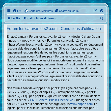
FAQ
Carte des Membres
Charte du forum
R
Le Site
Portail
Index du forum
e
Forum les caravaniers2 .com - Conditions d’utilisation
c
h
En accédant à « Forum les caravaniers2 .com » (désigné ci-après par
« nous », « notre », « nos », « Forum les caravaniers2 .com »,
e
« https://forum.lescaravaniers2.com »), vous acceptez d’être légalement
r
responsable des conditions suivantes. Si vous n’acceptez pas d’être
légalement responsable de toutes les conditions suivantes, alors
c
n’accédez pas et/ou n’utilisez pas « Forum les caravaniers2 .com ».
h
Nous pouvons modifier celles-ci à n’importe quel moment et nous ferons
tout pour que vous en soyez informé, bien qu’il soit prudent de vérifier
e
régulièrement celles-ci par vous-même. Si vous continuez d’utiliser
r
« Forum les caravaniers2 .com » alors que des changements ont été
effectués, vous acceptez d’être légalement responsable des conditions
découlant des mises à jour et/ou modifications.
Nos forums sont développés par phpBB (désigné ci-après par « ils »,
« eux », « leur », « logiciel phpBB », « www.phpbb.com », « phpBB
Limited », « Équipes phpBB ») qui est un script libre de forum, déclaré
sous la licence «
GNU General Public License v2
» (désigné ci-après
par « GPL ») et qui peut être téléchargé depuis
www.phpbb.com
. Le
logiciel phpBB facilite seulement les discussions sur Internet. phpBB