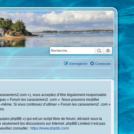
Rechercher
Recherche a
S’enregistrer
Connexion
scaravaniers2.com »), vous acceptez d’être légalement responsable
ez pas « Forum les caravaniers2 .com ». Nous pouvons modifier
us-même. Si vous continuez d’utiliser « Forum les caravaniers2 .com »
ns.
ipes phpBB ») qui est un script libre de forum, déclaré sous la
ite seulement les discussions sur Internet. phpBB Limited n’est pas
uillez consulter :
https://www.phpbb.com/
.