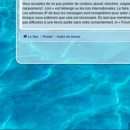
Vous acceptez de ne pas publier de contenu abusif, obscène, vulgaire
caravaniers2 .com » est hébergé ou les lois internationales. Le fair
Les adresses IP de tous les messages sont enregistrées pour aider 
lorsque nous estimons que cela est nécessaire. En tant que membre,
pas diffusées à une tierce partie sans votre consentement, ni « For
Le Site
Portail
Index du forum