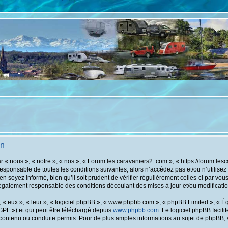
on
 « nous », « notre », « nos », « Forum les caravaniers2 .com », « https://forum.le
responsable de toutes les conditions suivantes, alors n’accédez pas et/ou n’utilis
en soyez informé, bien qu’il soit prudent de vérifier régulièrement celles-ci par vo
également responsable des conditions découlant des mises à jour et/ou modificatio
« eux », « leur », « logiciel phpBB », « www.phpbb.com », « phpBB Limited », « Équ
GPL ») et qui peut être téléchargé depuis
www.phpbb.com
. Le logiciel phpBB facil
tenu ou conduite permis. Pour de plus amples informations au sujet de phpBB, ve