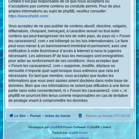
Limited n’est pas responsable de ce que nous acceptons ou
n’acceptons pas comme contenu ou conduite permis. Pour de plus
amples informations au sujet de phpBB, veuillez consulter :
https://www.phpbb.com/
.
Vous acceptez de ne pas publier de contenu abusif, obscène, vulgaire,
diffamatoire, choquant, menaçant, à caractère sexuel ou tout autre
contenu qui peut transgresser les lois de votre pays, du pays où « Forum
les caravaniers2 .com » est hébergé ou les lois internationales. Le faire
peut vous mener à un bannissement immédiat et permanent, avec une
notification à votre fournisseur d’accès à Internet si nous le jugeons
nécessaire. Les adresses IP de tous les messages sont enregistrées
pour aider au renforcement de ces conditions. Vous acceptez que
« Forum les caravaniers2 .com » supprime, modifie, déplace ou
verrouille n’importe quel sujet lorsque nous estimons que cela est
nécessaire. En tant que membre, vous acceptez que toutes les
informations que vous avez saisies soient stockées dans notre base de
données. Bien que ces informations ne soient pas diffusées à une tierce
partie sans votre consentement, ni « Forum les caravaniers2 .com », ni
phpBB ne pourront être tenus comme responsables en cas de tentative
de piratage visant à compromettre les données.
Le Site
Portail
Index du forum
Heures au format
UTC+02:00
Développé par
phpBB
® Forum Software © phpBB Limited
Traduit par
phpBB-fr.com
Confidentialité
|
Conditions