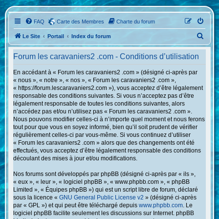
FAQ
Carte des Membres
Charte du forum
R
Le Site
Portail
Index du forum
e
Forum les caravaniers2 .com - Conditions d’utilisation
c
h
En accédant à « Forum les caravaniers2 .com » (désigné ci-après par
« nous », « notre », « nos », « Forum les caravaniers2 .com »,
e
« https://forum.lescaravaniers2.com »), vous acceptez d’être légalement
r
responsable des conditions suivantes. Si vous n’acceptez pas d’être
légalement responsable de toutes les conditions suivantes, alors
c
n’accédez pas et/ou n’utilisez pas « Forum les caravaniers2 .com ».
h
Nous pouvons modifier celles-ci à n’importe quel moment et nous ferons
tout pour que vous en soyez informé, bien qu’il soit prudent de vérifier
e
régulièrement celles-ci par vous-même. Si vous continuez d’utiliser
r
« Forum les caravaniers2 .com » alors que des changements ont été
effectués, vous acceptez d’être légalement responsable des conditions
découlant des mises à jour et/ou modifications.
Nos forums sont développés par phpBB (désigné ci-après par « ils »,
« eux », « leur », « logiciel phpBB », « www.phpbb.com », « phpBB
Limited », « Équipes phpBB ») qui est un script libre de forum, déclaré
sous la licence «
GNU General Public License v2
» (désigné ci-après
par « GPL ») et qui peut être téléchargé depuis
www.phpbb.com
. Le
logiciel phpBB facilite seulement les discussions sur Internet. phpBB