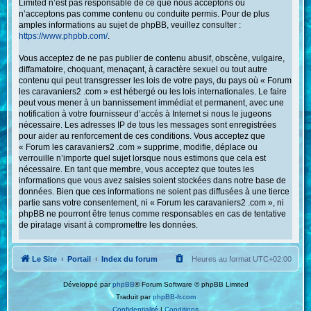
Limited n’est pas responsable de ce que nous acceptons ou
n’acceptons pas comme contenu ou conduite permis. Pour de plus
amples informations au sujet de phpBB, veuillez consulter :
https://www.phpbb.com/
.
Vous acceptez de ne pas publier de contenu abusif, obscène, vulgaire,
diffamatoire, choquant, menaçant, à caractère sexuel ou tout autre
contenu qui peut transgresser les lois de votre pays, du pays où « Forum
les caravaniers2 .com » est hébergé ou les lois internationales. Le faire
peut vous mener à un bannissement immédiat et permanent, avec une
notification à votre fournisseur d’accès à Internet si nous le jugeons
nécessaire. Les adresses IP de tous les messages sont enregistrées
pour aider au renforcement de ces conditions. Vous acceptez que
« Forum les caravaniers2 .com » supprime, modifie, déplace ou
verrouille n’importe quel sujet lorsque nous estimons que cela est
nécessaire. En tant que membre, vous acceptez que toutes les
informations que vous avez saisies soient stockées dans notre base de
données. Bien que ces informations ne soient pas diffusées à une tierce
partie sans votre consentement, ni « Forum les caravaniers2 .com », ni
phpBB ne pourront être tenus comme responsables en cas de tentative
de piratage visant à compromettre les données.
Le Site
Portail
Index du forum
Heures au format
UTC+02:00
Développé par
phpBB
® Forum Software © phpBB Limited
Traduit par
phpBB-fr.com
Confidentialité
|
Conditions