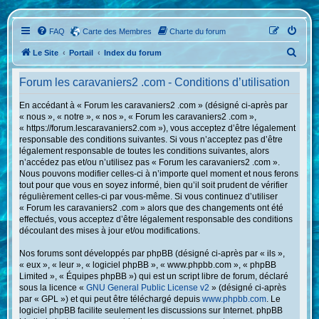
FAQ
Carte des Membres
Charte du forum
R
Le Site
Portail
Index du forum
e
Forum les caravaniers2 .com - Conditions d’utilisation
c
h
En accédant à « Forum les caravaniers2 .com » (désigné ci-après par
« nous », « notre », « nos », « Forum les caravaniers2 .com »,
e
« https://forum.lescaravaniers2.com »), vous acceptez d’être légalement
r
responsable des conditions suivantes. Si vous n’acceptez pas d’être
légalement responsable de toutes les conditions suivantes, alors
c
n’accédez pas et/ou n’utilisez pas « Forum les caravaniers2 .com ».
h
Nous pouvons modifier celles-ci à n’importe quel moment et nous ferons
tout pour que vous en soyez informé, bien qu’il soit prudent de vérifier
e
régulièrement celles-ci par vous-même. Si vous continuez d’utiliser
r
« Forum les caravaniers2 .com » alors que des changements ont été
effectués, vous acceptez d’être légalement responsable des conditions
découlant des mises à jour et/ou modifications.
Nos forums sont développés par phpBB (désigné ci-après par « ils »,
« eux », « leur », « logiciel phpBB », « www.phpbb.com », « phpBB
Limited », « Équipes phpBB ») qui est un script libre de forum, déclaré
sous la licence «
GNU General Public License v2
» (désigné ci-après
par « GPL ») et qui peut être téléchargé depuis
www.phpbb.com
. Le
logiciel phpBB facilite seulement les discussions sur Internet. phpBB