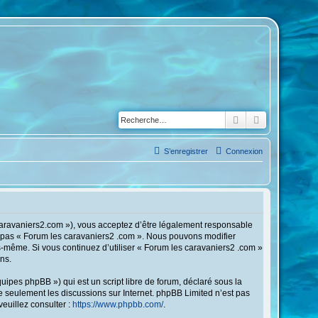
Rechercher
Recherche a
S’enregistrer
Connexion
scaravaniers2.com »), vous acceptez d’être légalement responsable
ez pas « Forum les caravaniers2 .com ». Nous pouvons modifier
us-même. Si vous continuez d’utiliser « Forum les caravaniers2 .com »
ns.
ipes phpBB ») qui est un script libre de forum, déclaré sous la
ite seulement les discussions sur Internet. phpBB Limited n’est pas
uillez consulter :
https://www.phpbb.com/
.