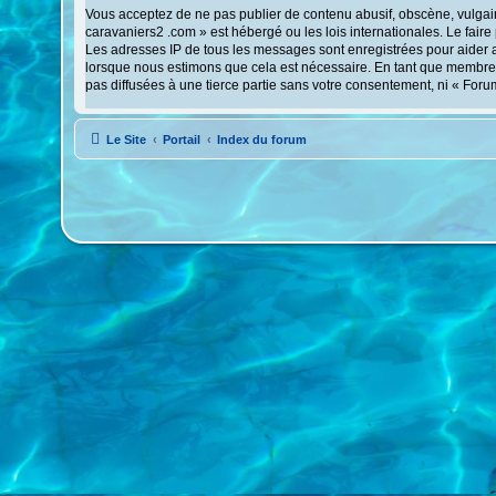
Vous acceptez de ne pas publier de contenu abusif, obscène, vulgaire
caravaniers2 .com » est hébergé ou les lois internationales. Le fair
Les adresses IP de tous les messages sont enregistrées pour aider 
lorsque nous estimons que cela est nécessaire. En tant que membre,
pas diffusées à une tierce partie sans votre consentement, ni « For
Le Site
Portail
Index du forum