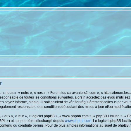
on
 « nous », « notre », « nos », « Forum les caravaniers2 .com », « https://forum.le
responsable de toutes les conditions suivantes, alors n’accédez pas et/ou n’utilis
en soyez informé, bien qu’il soit prudent de vérifier régulièrement celles-ci par vo
également responsable des conditions découlant des mises à jour et/ou modificatio
« eux », « leur », « logiciel phpBB », « www.phpbb.com », « phpBB Limited », « Équ
GPL ») et qui peut être téléchargé depuis
www.phpbb.com
. Le logiciel phpBB facil
tenu ou conduite permis. Pour de plus amples informations au sujet de phpBB, ve