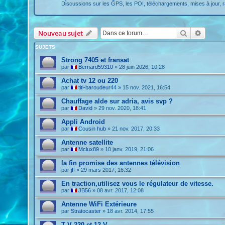
Discussions sur les GPS, les POI, téléchargements, mises à jour, r
Rechercher
Recher
Nouveau sujet
SUJETS
Strong 7405 et fransat
par
Bernard59310
»
28 juin 2026, 10:28
Achat tv 12 ou 220
par
titi-baroudeur44
»
15 nov. 2021, 16:54
Chauffage alde sur adria, avis svp ?
par
David
»
29 nov. 2020, 18:41
Appli Android
par
Cousin hub
»
21 nov. 2017, 20:33
Antenne satellite
par
Mclux89
»
10 janv. 2019, 21:06
la fin promise des antennes télévision
par
jff
»
29 mars 2017, 16:32
En traction,utilisez vous le régulateur de vitesse.
par
JB56
»
08 avr. 2017, 12:08
Antenne WiFi Extérieure
par
Stratocaster
»
18 avr. 2014, 17:55
T V 220 et 12 V