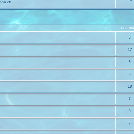
adar etc
che avancée
RÉPON
8
17
6
5
18
7
8
7