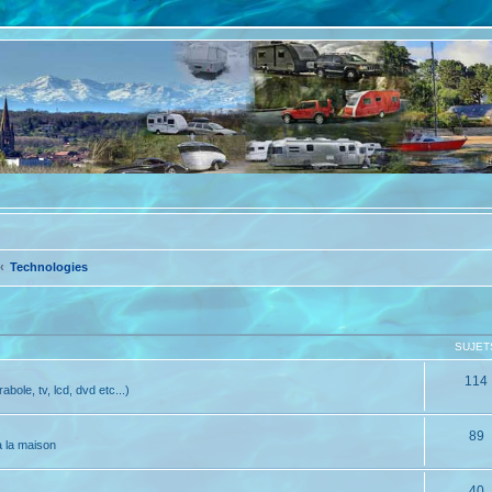
Technologies
SUJET
114
bole, tv, lcd, dvd etc...)
89
à la maison
40