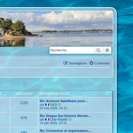
Rechercher
Recherche a
S’enregistrer
Connexion
S
MESSAGES
DERNIER MESSAGE
Re: Antenne Satellitaire pour…
1165
V
par
GéJi
o
03 mai 2026, 16:15
i
r
Re: Disque Dur Externe Wester…
878
l
V
par
Club-Rapido
e
o
13 juin 2026, 13:32
d
i
e
r
Re: Connexion et organisation…
590
r