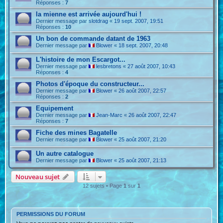
Réponses :
7
la mienne est arrivée aujourd'hui !
Dernier message par
slotdrag
«
19 sept. 2007, 19:51
Réponses :
10
Un bon de commande datant de 1963
Dernier message par
Blower
«
18 sept. 2007, 20:48
L'histoire de mon Escargot...
Dernier message par
lesbretons
«
27 août 2007, 10:43
Réponses :
4
Photos d'époque du constructeur...
Dernier message par
Blower
«
26 août 2007, 22:57
Réponses :
2
Equipement
Dernier message par
Jean-Marc
«
26 août 2007, 22:47
Réponses :
7
Fiche des mines Bagatelle
Dernier message par
Blower
«
25 août 2007, 21:20
Un autre catalogue
Dernier message par
Blower
«
25 août 2007, 21:13
Nouveau sujet
12 sujets • Page
1
sur
1
PERMISSIONS DU FORUM