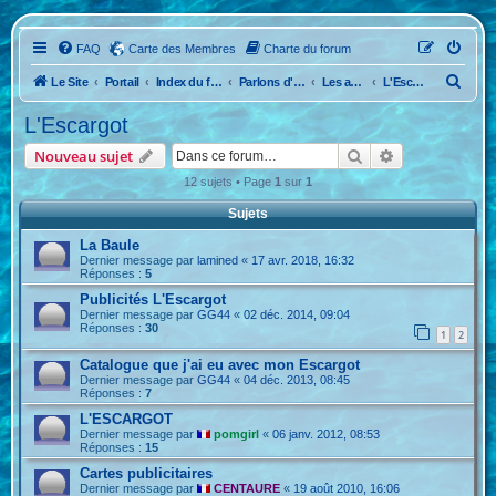
FAQ
Carte des Membres
Charte du forum
R
Le Site
Portail
Index du forum
Parlons d'Anciennes
Les anciennes caravanes !
L'Escargot
e
L'Escargot
c
Rechercher
Recherche ava
Nouveau sujet
h
12 sujets • Page
1
sur
1
e
Sujets
r
c
La Baule
Dernier message par
lamined
«
17 avr. 2018, 16:32
h
Réponses :
5
e
Publicités L'Escargot
Dernier message par
GG44
«
02 déc. 2014, 09:04
r
Réponses :
30
1
2
Catalogue que j'ai eu avec mon Escargot
Dernier message par
GG44
«
04 déc. 2013, 08:45
Réponses :
7
L'ESCARGOT
Dernier message par
pomgirl
«
06 janv. 2012, 08:53
Réponses :
15
Cartes publicitaires
Dernier message par
CENTAURE
«
19 août 2010, 16:06