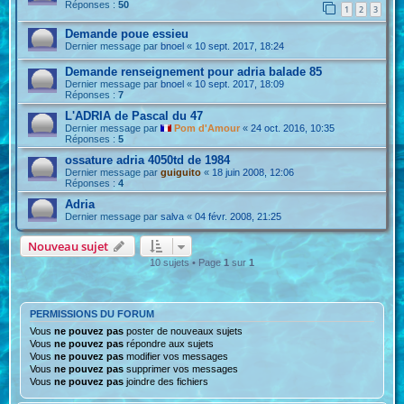
Réponses :
50
1
2
3
Demande poue essieu
Dernier message par
bnoel
«
10 sept. 2017, 18:24
Demande renseignement pour adria balade 85
Dernier message par
bnoel
«
10 sept. 2017, 18:09
Réponses :
7
L'ADRIA de Pascal du 47
Dernier message par
Pom d'Amour
«
24 oct. 2016, 10:35
Réponses :
5
ossature adria 4050td de 1984
Dernier message par
guiguito
«
18 juin 2008, 12:06
Réponses :
4
Adria
Dernier message par
salva
«
04 févr. 2008, 21:25
Nouveau sujet
10 sujets • Page
1
sur
1
PERMISSIONS DU FORUM
Vous
ne pouvez pas
poster de nouveaux sujets
Vous
ne pouvez pas
répondre aux sujets
Vous
ne pouvez pas
modifier vos messages
Vous
ne pouvez pas
supprimer vos messages
Vous
ne pouvez pas
joindre des fichiers