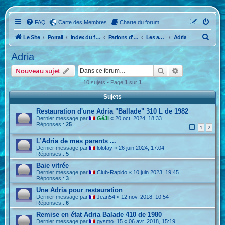
FAQ
Carte des Membres
Charte du forum
R
Le Site
Portail
Index du forum
Parlons d'Anciennes
Les anciennes caravanes !
Adria
e
Adria
c
Rechercher
Recherche ava
Nouveau sujet
h
10 sujets • Page
1
sur
1
e
Sujets
r
c
Restauration d'une Adria "Ballade" 310 L de 1982
Dernier message par
GéJi
«
20 oct. 2024, 18:33
h
Réponses :
25
1
2
e
L’Adria de mes parents ...
r
Dernier message par
lolofay
«
26 juin 2024, 17:04
Réponses :
5
Baie vitrée
Dernier message par
Club-Rapido
«
10 juin 2023, 19:45
Réponses :
3
Une Adria pour restauration
Dernier message par
Jean54
«
12 nov. 2018, 10:54
Réponses :
6
Remise en état Adria Balade 410 de 1980
Dernier message par
gysmo_15
«
06 avr. 2018, 15:19