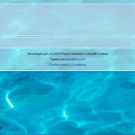
Développé par
phpBB
® Forum Software © phpBB Limited
Traduit par
phpBB-fr.com
Confidentialité
|
Conditions