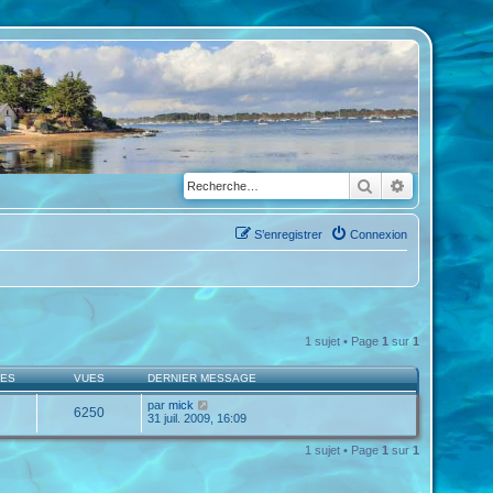
Rechercher
Recherche a
S’enregistrer
Connexion
1 sujet • Page
1
sur
1
SES
VUES
DERNIER MESSAGE
par
mick
6250
31 juil. 2009, 16:09
1 sujet • Page
1
sur
1