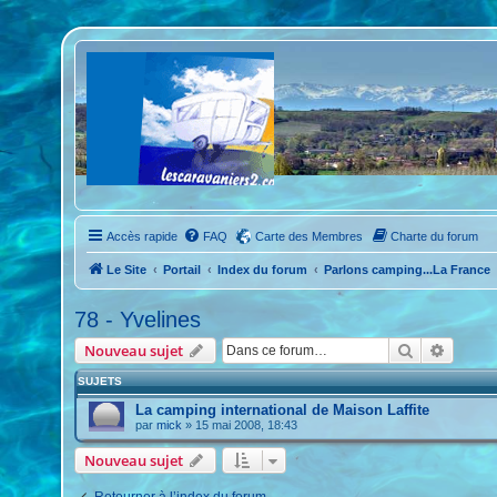
Accès rapide
FAQ
Carte des Membres
Charte du forum
Le Site
Portail
Index du forum
Parlons camping...La France
78 - Yvelines
Rechercher
Recher
Nouveau sujet
SUJETS
La camping international de Maison Laffite
par
mick
»
15 mai 2008, 18:43
Nouveau sujet