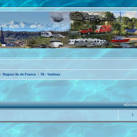
Region Ile de France
78 - Yvelines
che avancée
RÉPON
1