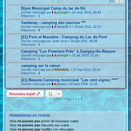
1
2
Dijon Municipal Camp du lac de Kir
Dernier message par
pomgirl
«
18 sept. 2016, 09:44
Réponses :
1
Santenay - camping des sources ***
Dernier message par
nanard6-2
«
19 juin 2011, 22:14
Réponses :
6
[21] Pont et Massène - Camping du Lac de Pont
Dernier message par
Jean-Yvon
«
16 juin 2011, 08:28
Réponses :
2
Camping "Les Premiers Prés" à Savigny-lès-Beaune
Dernier message par
pomgirl
«
31 juil. 2010, 21:19
Réponses :
1
camping sur le retour
Dernier message par
CARAVBXL
«
27 mai 2010, 23:14
Réponses :
2
(21) Beaune Camping municipal "Les cent vignes ****"
Dernier message par
jeesee
«
09 août 2009, 21:43
Nouveau sujet
11 sujets • Page
1
sur
1
PERMISSIONS DU FORUM
Vous
ne pouvez pas
poster de nouveaux sujets
Vous
ne pouvez pas
répondre aux sujets
Vous
ne pouvez pas
modifier vos messages