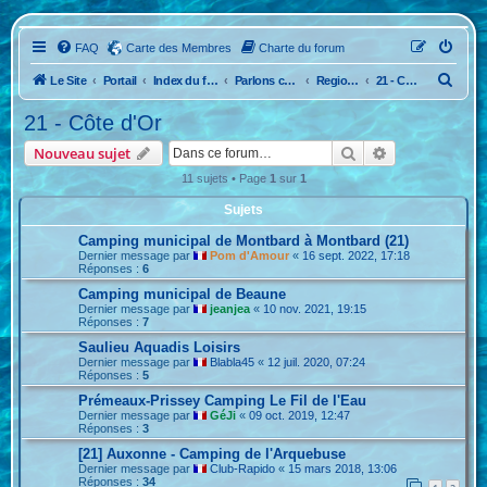
FAQ
Carte des Membres
Charte du forum
R
Le Site
Portail
Index du forum
Parlons camping...La France
Region Nord Est
21 - Côte d'Or
e
21 - Côte d'Or
c
Rechercher
Recherche ava
Nouveau sujet
h
11 sujets • Page
1
sur
1
e
Sujets
r
c
Camping municipal de Montbard à Montbard (21)
Dernier message par
Pom d'Amour
«
16 sept. 2022, 17:18
h
Réponses :
6
e
Camping municipal de Beaune
Dernier message par
jeanjea
«
10 nov. 2021, 19:15
r
Réponses :
7
Saulieu Aquadis Loisirs
Dernier message par
Blabla45
«
12 juil. 2020, 07:24
Réponses :
5
Prémeaux-Prissey Camping Le Fil de l'Eau
Dernier message par
GéJi
«
09 oct. 2019, 12:47
Réponses :
3
[21] Auxonne - Camping de l'Arquebuse
Dernier message par
Club-Rapido
«
15 mars 2018, 13:06
Réponses :
34