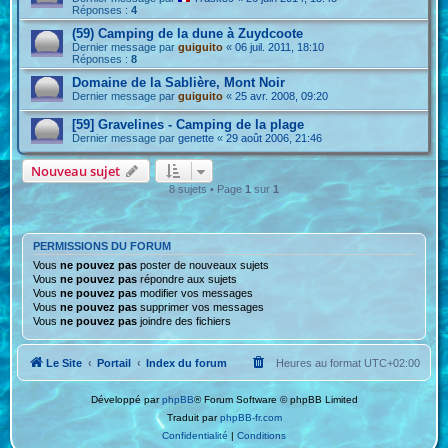
Réponses :
4
(59) Camping de la dune à Zuydcoote
Dernier message par
guiguito
«
06 juil. 2011, 18:10
Réponses :
8
Domaine de la Sablière, Mont Noir
Dernier message par
guiguito
«
25 avr. 2008, 09:20
[59] Gravelines - Camping de la plage
Dernier message par
genette
«
29 août 2006, 21:46
Nouveau sujet
8 sujets • Page
1
sur
1
PERMISSIONS DU FORUM
Vous
ne pouvez pas
poster de nouveaux sujets
Vous
ne pouvez pas
répondre aux sujets
Vous
ne pouvez pas
modifier vos messages
Vous
ne pouvez pas
supprimer vos messages
Vous
ne pouvez pas
joindre des fichiers
Le Site
Portail
Index du forum
Heures au format
UTC+02:00
Développé par
phpBB
® Forum Software © phpBB Limited
Traduit par
phpBB-fr.com
Confidentialité
|
Conditions