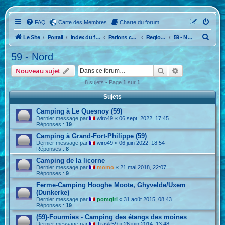
FAQ
Carte des Membres
Charte du forum
R
Le Site
Portail
Index du forum
Parlons camping...La France
Region Nord Est
59 - Nord
e
59 - Nord
c
Rechercher
Recherche ava
Nouveau sujet
h
8 sujets • Page
1
sur
1
e
Sujets
r
c
Camping à Le Quesnoy (59)
Dernier message par
wiro49
«
06 sept. 2022, 17:45
h
Réponses :
19
e
Camping à Grand-Fort-Philippe (59)
Dernier message par
wiro49
«
06 juin 2022, 18:54
r
Réponses :
8
Camping de la licorne
Dernier message par
momo
«
21 mai 2018, 22:07
Réponses :
9
Ferme-Camping Hooghe Moote, Ghyvelde/Uxem
(Dunkerke)
Dernier message par
pomgirl
«
31 août 2015, 08:43
Réponses :
19
(59)-Fourmies - Camping des étangs des moines
Dernier message par
Trask59
«
26 juin 2014, 13:48