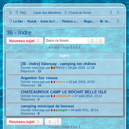
FAQ
Carte des Membres
Charte du forum
R
Le Site
Portail
Index du forum
Parlons camping...La France
Region Nord Ouest
36 - Indre
e
36 - Indre
c
Rechercher
Recherche ava
Nouveau sujet
h
4 sujets • Page
1
sur
1
e
Sujets
r
c
[36 - Indre] Valençay - camping les chênes
Dernier message par
Phil 01
«
28 juin 2026, 12:28
h
Réponses :
15
e
Argenton Sur creuse
Dernier message par
momo
«
10 juil. 2018, 20:52
r
Réponses :
16
CHATEAUROUX CAMP LE ROCHAT BELLE ISLE
Dernier message par
Djidjidu49
«
27 août 2016, 23:12
Réponses :
6
camping minicipal de levroux
Dernier message par
pomgirl
«
04 août 2011, 18:14
Réponses :
8
Nouveau sujet
4 sujets • Page
1
sur
1