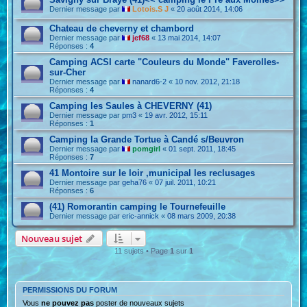
Dernier message par
Lotois.S J
«
20 août 2014, 14:06
Chateau de cheverny et chambord
Dernier message par
jef68
«
13 mai 2014, 14:07
Réponses :
4
Camping ACSI carte "Couleurs du Monde" Faverolles-
sur-Cher
Dernier message par
nanard6-2
«
10 nov. 2012, 21:18
Réponses :
4
Camping les Saules à CHEVERNY (41)
Dernier message par
pm3
«
19 avr. 2012, 15:11
Réponses :
1
Camping la Grande Tortue à Candé s/Beuvron
Dernier message par
pomgirl
«
01 sept. 2011, 18:45
Réponses :
7
41 Montoire sur le loir ,municipal les reclusages
Dernier message par
geha76
«
07 juil. 2011, 10:21
Réponses :
6
(41) Romorantin camping le Tournefeuille
Dernier message par
eric-annick
«
08 mars 2009, 20:38
Nouveau sujet
11 sujets • Page
1
sur
1
PERMISSIONS DU FORUM
Vous
ne pouvez pas
poster de nouveaux sujets