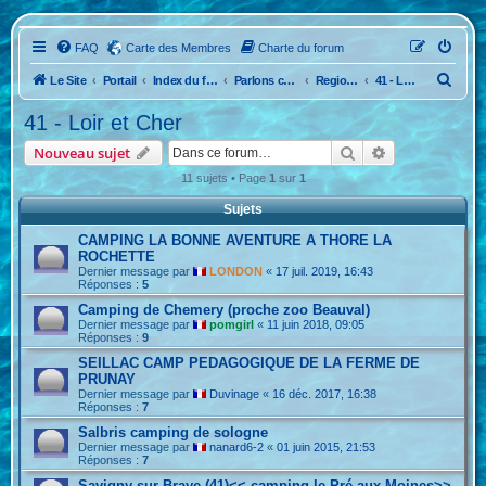
FAQ
Carte des Membres
Charte du forum
R
Le Site
Portail
Index du forum
Parlons camping...La France
Region Nord Ouest
41 - Loir et Cher
e
41 - Loir et Cher
c
Rechercher
Recherche ava
Nouveau sujet
h
11 sujets • Page
1
sur
1
e
Sujets
r
c
CAMPING LA BONNE AVENTURE A THORE LA
ROCHETTE
h
Dernier message par
LONDON
«
17 juil. 2019, 16:43
Réponses :
5
e
Camping de Chemery (proche zoo Beauval)
r
Dernier message par
pomgirl
«
11 juin 2018, 09:05
Réponses :
9
SEILLAC CAMP PEDAGOGIQUE DE LA FERME DE
PRUNAY
Dernier message par
Duvinage
«
16 déc. 2017, 16:38
Réponses :
7
Salbris camping de sologne
Dernier message par
nanard6-2
«
01 juin 2015, 21:53
Réponses :
7
Savigny sur Braye (41)<< camping le Pré aux Moines>>