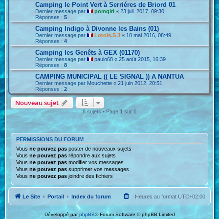
Camping le Point Vert à Serriéres de Briord 01
Dernier message par
pomgirl
«
23 juil. 2017, 09:30
Réponses :
5
Camping Indigo à Divonne les Bains (01)
Dernier message par
Lotois.S J
«
18 mai 2016, 08:49
Réponses :
4
Camping les Genêts à GEX (01170)
Dernier message par
paulo68
«
25 août 2015, 16:39
Réponses :
8
CAMPING MUNICIPAL (( LE SIGNAL )) A NANTUA
Dernier message par
Mouchette
«
21 juin 2012, 20:51
Réponses :
2
Nouveau sujet
8 sujets • Page
1
sur
1
PERMISSIONS DU FORUM
Vous
ne pouvez pas
poster de nouveaux sujets
Vous
ne pouvez pas
répondre aux sujets
Vous
ne pouvez pas
modifier vos messages
Vous
ne pouvez pas
supprimer vos messages
Vous
ne pouvez pas
joindre des fichiers
Le Site
Portail
Index du forum
Heures au format
UTC+02:00
Développé par
phpBB
® Forum Software © phpBB Limited