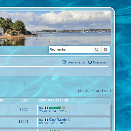
Rechercher
Recherche a
S’enregistrer
Connexion
13 sujets • Page
1
sur
1
SES
VUES
DERNIER MESSAGE
par
pomgirl
8021
25 juil. 2024, 09:20
par
Club-Rapido
13501
09 déc. 2017, 18:19