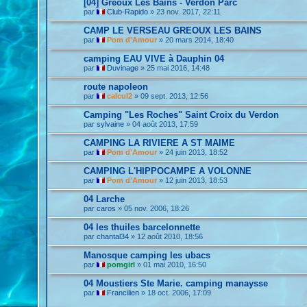
[04] Gréoux Les Bains - Verdon Parc
par
Club-Rapido
»
23 nov. 2017, 22:11
CAMP LE VERSEAU GREOUX LES BAINS
par
Pom d'Amour
»
20 mars 2014, 18:40
camping EAU VIVE à Dauphin 04
par
Duvinage
»
25 mai 2016, 14:48
route napoleon
par
calcul2
»
09 sept. 2013, 12:56
Camping "Les Roches" Saint Croix du Verdon
par
sylvaine
»
04 août 2013, 17:59
CAMPING LA RIVIERE A ST MAIME
par
Pom d'Amour
»
24 juin 2013, 18:52
CAMPING L'HIPPOCAMPE A VOLONNE
par
Pom d'Amour
»
12 juin 2013, 18:53
04 Larche
par
caros
»
05 nov. 2006, 18:26
04 les thuiles barcelonnette
par
chantal34
»
12 août 2010, 18:56
Manosque camping les ubacs
par
pomgirl
»
01 mai 2010, 16:50
04 Moustiers Ste Marie. camping manaysse
par
Francilien
»
18 oct. 2006, 17:09