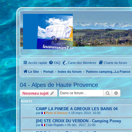
Accès rapide
FAQ
Carte des Membres
Charte du forum
Le Site
Portail
Index du forum
Parlons camping...La France
04 - Alpes de Haute Provence
Rechercher
Recher
Nouveau sujet
SUJETS
CAMP LA PINEDE A GREOUX LES BAINS 04
par
Pom d'Amour
»
18 mars 2014, 16:00
[04] STE CROIX DU VERDON - Camping Poney
par
Club-Rapido
»
06 déc. 2017, 21:00