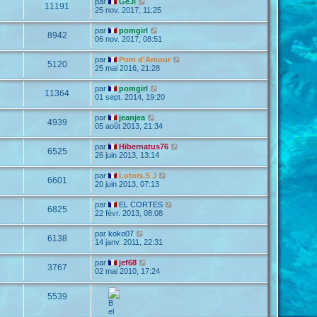
par
GéJi
11191
25 nov. 2017, 11:25
par
pomgirl
8942
06 nov. 2017, 08:51
par
Pom d'Amour
5120
25 mai 2016, 21:28
par
pomgirl
11364
01 sept. 2014, 19:20
par
jeanjea
4939
05 août 2013, 21:34
par
Hibernatus76
6525
26 juin 2013, 13:14
par
Lotois.S J
6601
20 juin 2013, 07:13
par
EL CORTES
6825
22 févr. 2013, 08:08
par
koko07
6138
14 janv. 2011, 22:31
par
jef68
3767
02 mai 2010, 17:24
5539