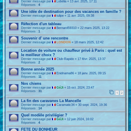
Dernier message par
Lobélia
«
13 avr. 2025, 17:11
Réponses :
4
Une idée de destination pour des vacances en famille ?
Dernier message par
tulipe
«
11 avr. 2025, 09:38
Réfection d'un tableau
Dernier message par
Bernard59310
«
22 mars 2025, 13:22
Réponses :
1
Souvenir d' une rencontre
Dernier message par
LONDON
«
18 mars 2025, 12:42
Location de voiture ou chauffeur privé à Paris : quel est
le meilleur choix ?
Dernier message par
Club-Rapido
«
17 févr. 2025, 13:37
Réponses :
2
Bonne année 2025
Dernier message par
Enidnama86
«
18 janv. 2025, 09:15
Réponses :
11
Nos chiens
Dernier message par
GéJi
«
15 oct. 2024, 23:47
Réponses :
31
1
2
La fin des caravanes La Mancelle
Dernier message par
Caramatic34
«
30 sept. 2024, 19:36
Réponses :
14
Quel modèle privilégier ?
Dernier message par
GéJi
«
12 juin 2024, 16:02
Réponses :
4
FETE DU BONHEUR