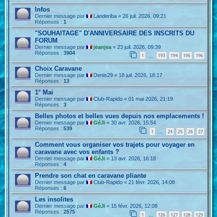
Infos
Dernier message par
Landeriba
«
26 juil. 2026, 09:21
Réponses :
1
"SOUHAITAGE" D'ANNIVERSAIRE DES INSCRITS DU
FORUM
Dernier message par
jeanjea
«
23 juil. 2026, 09:39
Réponses :
3904
1
193
194
195
196
…
Choix Caravane
Dernier message par
Denis29
«
18 juil. 2026, 18:17
Réponses :
13
1° Mai
Dernier message par
Club-Rapido
«
01 mai 2026, 21:19
Réponses :
3
Belles photos et belles vues depuis nos emplacements !
Dernier message par
GéJi
«
30 avr. 2026, 15:54
Réponses :
539
1
24
25
26
27
…
Comment vous organiser vos trajets pour voyager en
caravane avec vos enfants ?
Dernier message par
GéJi
«
13 avr. 2026, 16:18
Réponses :
4
Prendre son chat en caravane pliante
Dernier message par
Club-Rapido
«
21 févr. 2026, 14:08
Réponses :
6
Les insolites
Dernier message par
GéJi
«
15 févr. 2026, 12:08
Réponses :
2575
1
126
127
128
129
…