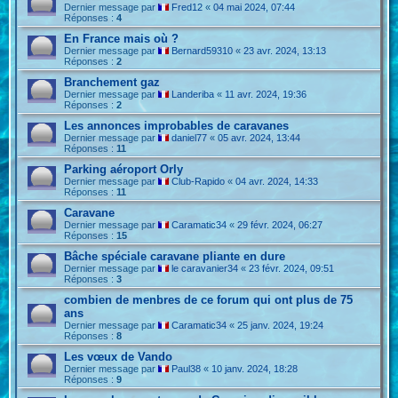
Dernier message par
Fred12
«
04 mai 2024, 07:44
Réponses :
4
En France mais où ?
Dernier message par
Bernard59310
«
23 avr. 2024, 13:13
Réponses :
2
Branchement gaz
Dernier message par
Landeriba
«
11 avr. 2024, 19:36
Réponses :
2
Les annonces improbables de caravanes
Dernier message par
daniel77
«
05 avr. 2024, 13:44
Réponses :
11
Parking aéroport Orly
Dernier message par
Club-Rapido
«
04 avr. 2024, 14:33
Réponses :
11
Caravane
Dernier message par
Caramatic34
«
29 févr. 2024, 06:27
Réponses :
15
Bâche spéciale caravane pliante en dure
Dernier message par
le caravanier34
«
23 févr. 2024, 09:51
Réponses :
3
combien de menbres de ce forum qui ont plus de 75
ans
Dernier message par
Caramatic34
«
25 janv. 2024, 19:24
Réponses :
8
Les vœux de Vando
Dernier message par
Paul38
«
10 janv. 2024, 18:28
Réponses :
9