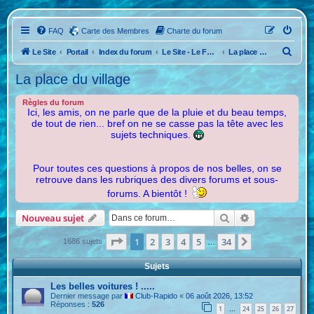
FAQ
Carte des Membres
Charte du forum
R
Le Site
Portail
Index du forum
Le Site - Le Forum
La place du village
e
La place du village
c
h
Règles du forum
Ici, les amis, on ne parle que de la pluie et du beau temps,
e
de tout de rien... bref on ne se casse pas la tête avec les
sujets techniques.
r
c
Pour toutes ces questions à propos de nos belles, on se
h
retrouve dans les rubriques des divers forums et sous-
e
forums. A bientôt !
r
Rechercher
Recherche ava
Nouveau sujet
Page
1
sur
34
1
2
3
4
5
34
Suivante
1686 sujets
…
Sujets
Les belles voitures ! .....
Dernier message par
Club-Rapido
«
06 août 2026, 13:52
Réponses :
526
1
24
25
26
27
…