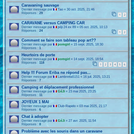
Caravaning sauvage
Dernier message par
Tao
«
30 oct. 2025, 21:46
Réponses :
29
1
2
CARAVANE versus CAMPING CAR
Dernier message par
péji 24 ex 89
«
05 oct. 2025, 10:13
Réponses :
24
1
2
Comment se faire son tableau pop art??
Dernier message par
pomgirl
«
15 sept. 2025, 18:30
Réponses :
1
Heurtoirs de porte
Dernier message par
pomgirl
«
14 sept. 2025, 18:54
Réponses :
118
1
2
3
4
5
6
Help !!! Forum Eriba ne répond pas...
Dernier message par
Lambretta5151
«
16 juil. 2025, 13:21
Réponses :
7
Camping et déplacement professionnel
Dernier message par
GéJi
«
23 mai 2025, 23:25
Réponses :
11
JOYEUX 1 MAI
Dernier message par
Club-Rapido
«
03 mai 2025, 21:17
Réponses :
6
Chat à adopter
Dernier message par
GéJi
«
27 avr. 2025, 11:54
Réponses :
8
Problème avec les souris dans un caravane