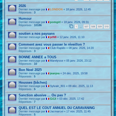
2026
Dernier message par
LONDON
«
18 janv. 2026, 12:45
Réponses :
3
Humour
Dernier message par
pomgirl
«
18 janv. 2026, 09:31
Réponses :
10186
1
507
508
509
510
…
soutien a nos paysans
Dernier message par
jef68
«
12 janv. 2026, 11:10
Comment avez vous passer le réveillon ?
Dernier message par
Club-Rapido
«
08 janv. 2026, 14:20
Réponses :
3
BONNE ANNEE a TOUS
Dernier message par
Marelysse
«
05 janv. 2026, 23:12
Réponses :
10
Bon Noel 2025
Dernier message par
jeanjea
«
24 déc. 2025, 19:58
Réponses :
5
Housses (bâches)
Dernier message par
Sylvain_801
«
09 déc. 2025, 11:13
Réponses :
5
Sanction abusive ... Ou pas ?
Dernier message par
GéJi
«
03 déc. 2025, 17:42
Réponses :
7
QUEL EST LE COUT ANNUEL DU CARAVANING
Dernier message par
Jacmarcel
«
17 nov. 2025, 11:45
Réponses :
5