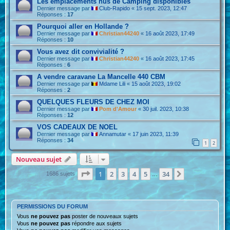
Les emplacements nus de Camping disponibles
Dernier message par
Club-Rapido
«
15 sept. 2023, 12:47
Réponses :
17
Pourquoi aller en Hollande ?
Dernier message par
Christian44240
«
16 août 2023, 17:49
Réponses :
10
Vous avez dit convivialité ?
Dernier message par
Christian44240
«
16 août 2023, 17:45
Réponses :
6
A vendre caravane La Mancelle 440 CBM
Dernier message par
Mdame Lili
«
15 août 2023, 19:02
Réponses :
2
QUELQUES FLEURS DE CHEZ MOI
Dernier message par
Pom d'Amour
«
30 juil. 2023, 10:38
Réponses :
12
VOS CADEAUX DE NOEL
Dernier message par
Annamutar
«
17 juin 2023, 11:39
Réponses :
34
1
2
Nouveau sujet
Page
1
sur
34
1
2
3
4
5
34
Suivante
1686 sujets
…
PERMISSIONS DU FORUM
Vous
ne pouvez pas
poster de nouveaux sujets
Vous
ne pouvez pas
répondre aux sujets