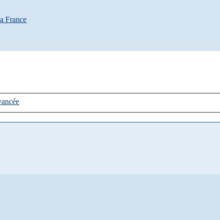
La France
vancée