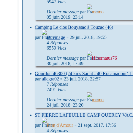
5947
Vues
Dernier message
par
momo
05 juin 2019, 23:14
Camping Le clos Bouyssac à Touzac (46)
par
Duvinage
»
29 juil. 2018, 19:55
4
Réponses
6559
Vues
Dernier message
par
Hibernatus76
30 juil. 2018, 17:49
Gourdon 46300 (24 kms Sarlat - 40 Rocamadour
par
allegra02
»
23 juil. 2018, 22:57
7
Réponses
7491
Vues
Dernier message
par
momo
24 juil. 2018, 23:20
ST PIERRE LAFEUILLE CAMP QUERCY VA
par
Pom d'Amour
»
21 sept. 2017, 17:56
4
Réponses