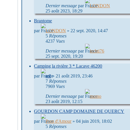
Dernier message
par
LONDON
25 août 2023, 18:29
Brantome
par
LONDON
»
22 sept. 2020, 14:47
5
Réponses
4237
Vues
Dernier message
par
lechti76
25 sept. 2020, 19:20
Camping la rivière 3 * Lacave 46200
par
tell
»
21 août 2019, 23:46
7
Réponses
7969
Vues
Dernier message
par
momo
23 août 2019, 12:15
GOURDON CAMP DOMAINE DE QUERCY
par
Pom d'Amour
»
04 juin 2019, 18:02
5
Réponses