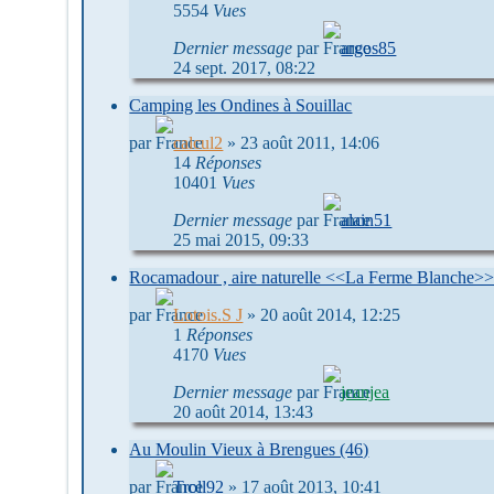
5554
Vues
Dernier message
par
argos85
24 sept. 2017, 08:22
Camping les Ondines à Souillac
par
calcul2
»
23 août 2011, 14:06
14
Réponses
10401
Vues
Dernier message
par
alain51
25 mai 2015, 09:33
Rocamadour , aire naturelle <<La Ferme Blanche>
par
Lotois.S J
»
20 août 2014, 12:25
1
Réponses
4170
Vues
Dernier message
par
jeanjea
20 août 2014, 13:43
Au Moulin Vieux à Brengues (46)
par
Troll92
»
17 août 2013, 10:41