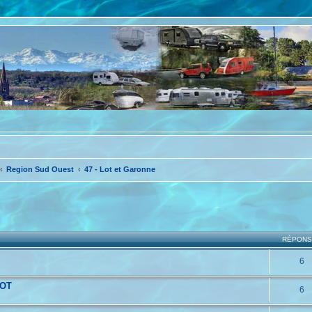
Region Sud Ouest
47 - Lot et Garonne
che avancée
RÉPON
6
LOT
6