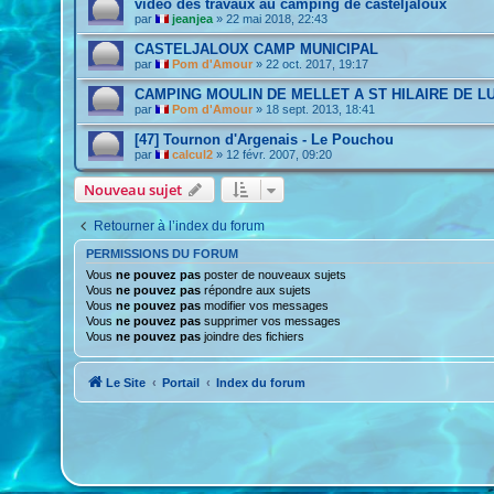
vidéo des travaux au camping de casteljaloux
par
jeanjea
»
22 mai 2018, 22:43
CASTELJALOUX CAMP MUNICIPAL
par
Pom d'Amour
»
22 oct. 2017, 19:17
CAMPING MOULIN DE MELLET A ST HILAIRE DE L
par
Pom d'Amour
»
18 sept. 2013, 18:41
[47] Tournon d'Argenais - Le Pouchou
par
calcul2
»
12 févr. 2007, 09:20
Nouveau sujet
Retourner à l’index du forum
PERMISSIONS DU FORUM
Vous
ne pouvez pas
poster de nouveaux sujets
Vous
ne pouvez pas
répondre aux sujets
Vous
ne pouvez pas
modifier vos messages
Vous
ne pouvez pas
supprimer vos messages
Vous
ne pouvez pas
joindre des fichiers
Le Site
Portail
Index du forum