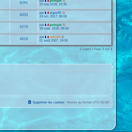
par
pomgirl
6291
23 mai 2018, 19:39
par
argos85
6033
24 oct. 2017, 08:06
par
pomgirl
6270
18 sept. 2016, 09:55
par
calcul2
4616
01 août 2007, 19:26
6 sujets • Page
1
sur
1
Supprimer les cookies
Heures au format
UTC+02:00