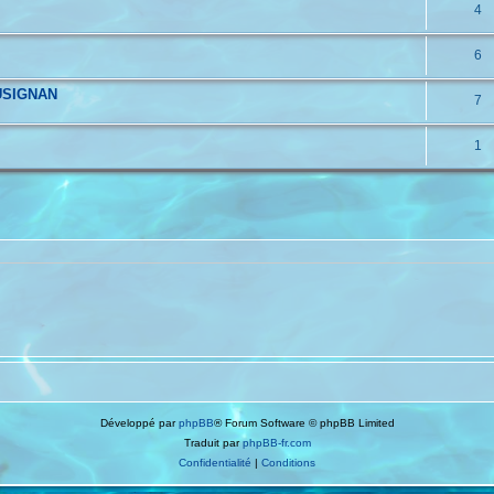
4
6
USIGNAN
7
1
Développé par
phpBB
® Forum Software © phpBB Limited
Traduit par
phpBB-fr.com
Confidentialité
|
Conditions