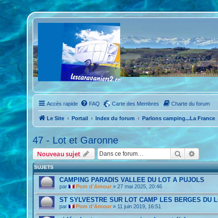
Accès rapide
FAQ
Carte des Membres
Charte du forum
Le Site
Portail
Index du forum
Parlons camping...La France
47 - Lot et Garonne
Rechercher
Recher
Nouveau sujet
SUJETS
CAMPING PARADIS VALLEE DU LOT A PUJOLS
par
Pom d'Amour
»
27 mai 2025, 20:46
ST SYLVESTRE SUR LOT CAMP LES BERGES DU 
par
Pom d'Amour
»
11 juin 2019, 16:51