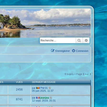
Rechercher
Recherche a
S’enregistrer
Connexion
6 sujets • Page
1
sur
1
SES
VUES
DERNIER MESSAGE
par
Phil 01
2456
05 juin 2025, 11:37
par
jeanjea
8741
12 sept. 2019, 20:31