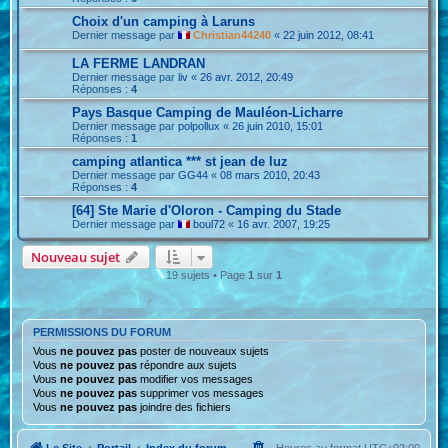
Choix d'un camping à Laruns
Dernier message par
Christian44240
«
22 juin 2012, 08:41
LA FERME LANDRAN
Dernier message par
liv
«
26 avr. 2012, 20:49
Réponses :
4
Pays Basque Camping de Mauléon-Licharre
Dernier message par
polpollux
«
26 juin 2010, 15:01
Réponses :
1
camping atlantica *** st jean de luz
Dernier message par
GG44
«
08 mars 2010, 20:43
Réponses :
4
[64] Ste Marie d'Oloron - Camping du Stade
Dernier message par
boul72
«
16 avr. 2007, 19:25
Nouveau sujet
19 sujets • Page
1
sur
1
PERMISSIONS DU FORUM
Vous
ne pouvez pas
poster de nouveaux sujets
Vous
ne pouvez pas
répondre aux sujets
Vous
ne pouvez pas
modifier vos messages
Vous
ne pouvez pas
supprimer vos messages
Vous
ne pouvez pas
joindre des fichiers