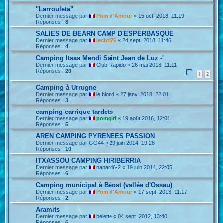
"Larrouleta"
Dernier message par
Pom d'Amour
«
15 oct. 2018, 11:19
Réponses :
8
SALIES DE BEARN CAMP D'ESPERBASQUE
Dernier message par
lechti76
«
24 sept. 2018, 11:46
Réponses :
4
Camping Itsas Mendi Saint Jean de Luz -'
Dernier message par
Club-Rapido
«
26 mai 2018, 11:11
Réponses :
20
1
2
Camping à Urrugne
Dernier message par
le blond
«
27 janv. 2018, 22:01
Réponses :
3
camping carrique tardets
Dernier message par
pomgirl
«
19 août 2016, 12:01
Réponses :
5
AREN CAMPING PYRENEES PASSION
Dernier message par
GG44
«
29 juin 2014, 19:28
Réponses :
10
ITXASSOU CAMPING HIRIBERRIA
Dernier message par
nanard6-2
«
19 juin 2014, 22:05
Réponses :
6
Camping municipal à Béost (vallée d'Ossau)
Dernier message par
Pom d'Amour
«
17 sept. 2013, 11:17
Réponses :
2
Aramits
Dernier message par
belette
«
04 sept. 2012, 13:40
Réponses :
6