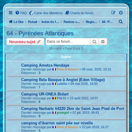
FAQ
Carte des Membres
Charte du forum
R
Le Site
Portail
Index du forum
Parlons camping...La France
Region Sud Ouest
64 - Pyrénées Atlantiques
e
64 - Pyrénées Atlantiques
c
Rechercher
Recherche ava
Nouveau sujet
h
19 sujets • Page
1
sur
1
e
Sujets
r
c
Camping Ametza Hendaye
Dernier message par
Pom d'Amour
«
09 sept. 2025, 10:10
h
Réponses :
3
e
Camping Bela Basque à Anglet (Eden Village)
Dernier message par
Lobélia
«
04 mai 2025, 18:00
r
Réponses :
7
Camping UR-ONEA Bidart
Dernier message par
Phil 01
«
23 août 2022, 14:07
Réponses :
6
Camping Narbaitz 64220 2km de Saint Jean Pied de Port
Dernier message par
pomgirl
«
07 juil. 2019, 09:43
Réponses :
9
camping d'ibarron saint pée sur nivelle
Dernier message par
Pom d'Amour
«
22 juin 2019, 16:27
Réponses :
5