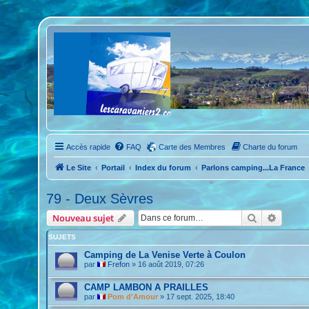
Accès rapide
FAQ
Carte des Membres
Charte du forum
Le Site
Portail
Index du forum
Parlons camping...La France
79 - Deux Sèvres
Rechercher
Recher
Nouveau sujet
SUJETS
Camping de La Venise Verte à Coulon
par
Frefon
»
16 août 2019, 07:26
CAMP LAMBON A PRAILLES
par
Pom d'Amour
»
17 sept. 2025, 18:40