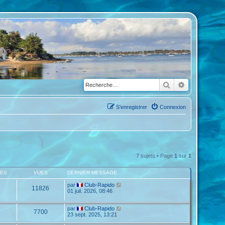
Rechercher
Recherche a
S’enregistrer
Connexion
7 sujets • Page
1
sur
1
SES
VUES
DERNIER MESSAGE
par
Club-Rapido
11826
01 juil. 2026, 08:46
par
Club-Rapido
7700
23 sept. 2025, 13:21