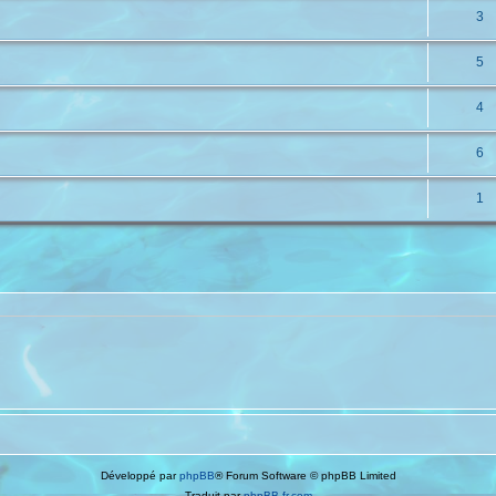
3
5
4
6
1
Développé par
phpBB
® Forum Software © phpBB Limited
Traduit par
phpBB-fr.com