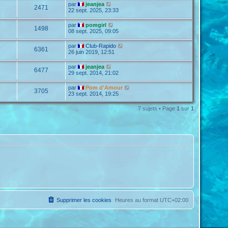
par
jeanjea
2471
22 sept. 2025, 23:33
par
pomgirl
1498
08 sept. 2025, 09:05
par
Club-Rapido
6361
26 juin 2019, 12:51
par
jeanjea
6477
29 sept. 2014, 21:02
par
Pom d'Amour
3705
23 sept. 2014, 19:25
7 sujets • Page
1
sur
1
Supprimer les cookies
Heures au format
UTC+02:00