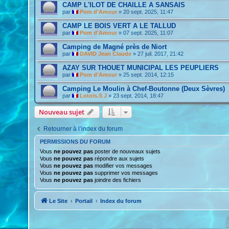
CAMP L'ILOT DE CHAILLE A SANSAIS
par
Pom d'Amour
»
20 sept. 2025, 11:47
CAMP LE BOIS VERT A LE TALLUD
par
Pom d'Amour
»
07 sept. 2025, 11:07
Camping de Magné près de Niort
par
DAVID Jean Claude
»
27 juil. 2017, 21:42
AZAY SUR THOUET MUNICIPAL LES PEUPLIERS
par
Pom d'Amour
»
25 sept. 2014, 12:15
Camping Le Moulin à Chef-Boutonne (Deux Sèvres)
par
Lotois.S J
»
23 sept. 2014, 18:47
Nouveau sujet
Retourner à l’index du forum
PERMISSIONS DU FORUM
Vous
ne pouvez pas
poster de nouveaux sujets
Vous
ne pouvez pas
répondre aux sujets
Vous
ne pouvez pas
modifier vos messages
Vous
ne pouvez pas
supprimer vos messages
Vous
ne pouvez pas
joindre des fichiers
Le Site
Portail
Index du forum