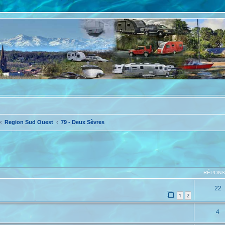
Region Sud Ouest
79 - Deux Sèvres
che avancée
RÉPON
22
1
2
4