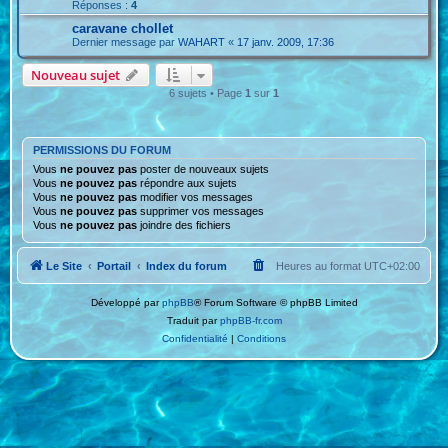
Réponses :
4
caravane chollet
Dernier message par
WAHART
«
17 janv. 2009, 17:36
Nouveau sujet
6 sujets • Page
1
sur
1
PERMISSIONS DU FORUM
Vous
ne pouvez pas
poster de nouveaux sujets
Vous
ne pouvez pas
répondre aux sujets
Vous
ne pouvez pas
modifier vos messages
Vous
ne pouvez pas
supprimer vos messages
Vous
ne pouvez pas
joindre des fichiers
Le Site
Portail
Index du forum
Heures au format
UTC+02:00
Développé par
phpBB
® Forum Software © phpBB Limited
Traduit par
phpBB-fr.com
Confidentialité
|
Conditions