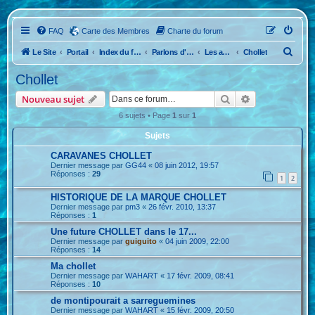
FAQ
Carte des Membres
Charte du forum
R
Le Site
Portail
Index du forum
Parlons d'Anciennes
Les anciennes caravanes !
Chollet
e
Chollet
c
Rechercher
Recherche ava
Nouveau sujet
h
6 sujets • Page
1
sur
1
e
Sujets
r
c
CARAVANES CHOLLET
Dernier message par
GG44
«
08 juin 2012, 19:57
h
Réponses :
29
1
2
e
HISTORIQUE DE LA MARQUE CHOLLET
r
Dernier message par
pm3
«
26 févr. 2010, 13:37
Réponses :
1
Une future CHOLLET dans le 17...
Dernier message par
guiguito
«
04 juin 2009, 22:00
Réponses :
14
Ma chollet
Dernier message par
WAHART
«
17 févr. 2009, 08:41
Réponses :
10
de montipourait a sarreguemines
Dernier message par
WAHART
«
15 févr. 2009, 20:50