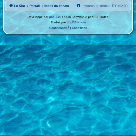
Le Site
Portail
Index du forum
Heures au format
UTC+02:00
Développé par
phpBB
® Forum Software © phpBB Limited
Traduit par
phpBB-fr.com
Confidentialité
|
Conditions