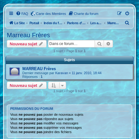
FAQ
Carte des Membres
Charte du forum
R
Le Site
Portail
Index du forum
Parlons d'Anciennes
Les anciennes caravanes !
Marreau Frères
e
Marreau Frères
c
Rechercher
Recherche ava
Nouveau sujet
h
1 sujet • Page
1
sur
1
e
Sujets
r
c
MARREAU Frères
Dernier message par
Karavan
«
11 janv. 2010, 18:44
h
Réponses :
1
e
Nouveau sujet
r
1 sujet • Page
1
sur
1
PERMISSIONS DU FORUM
Vous
ne pouvez pas
poster de nouveaux sujets
Vous
ne pouvez pas
répondre aux sujets
Vous
ne pouvez pas
modifier vos messages
Vous
ne pouvez pas
supprimer vos messages
Vous
ne pouvez pas
joindre des fichiers