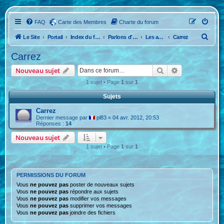
FAQ
Carte des Membres
Charte du forum
R
Le Site
Portail
Index du forum
Parlons d'Anciennes
Les anciennes caravanes !
Carrez
e
Carrez
c
Rechercher
Recherche ava
Nouveau sujet
h
1 sujet • Page
1
sur
1
e
Sujets
r
c
Carrez
Dernier message par
pl83
«
04 avr. 2012, 20:53
h
Réponses :
14
e
Nouveau sujet
r
1 sujet • Page
1
sur
1
PERMISSIONS DU FORUM
Vous
ne pouvez pas
poster de nouveaux sujets
Vous
ne pouvez pas
répondre aux sujets
Vous
ne pouvez pas
modifier vos messages
Vous
ne pouvez pas
supprimer vos messages
Vous
ne pouvez pas
joindre des fichiers