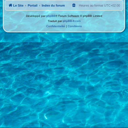
Le Site
Portail
Index du forum
Heures au format
UTC+02:00
Développé par
phpBB
® Forum Software © phpBB Limited
Traduit par
phpBB-fr.com
Confidentialité
|
Conditions